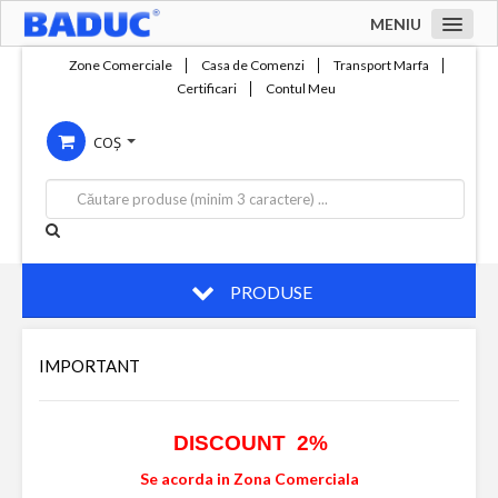
MENIU
Acasa
Zone Comerciale
Casa de Comenzi
Transport Marfa
Certificari
Contul Meu
Zone comerciale
COȘ
Compania
Servicii
Productie
Contact
PRODUSE
IMPORTANT
DISCOUNT 2%
Se acorda in Zona Comerciala