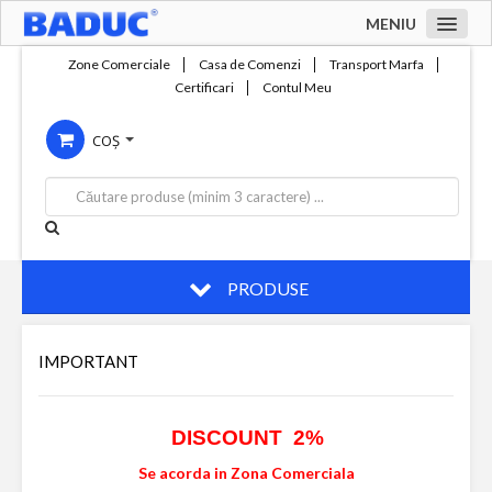
MENIU
Acasa
Zone Comerciale
Casa de Comenzi
Transport Marfa
Certificari
Contul Meu
Zone comerciale
COȘ
Compania
Servicii
Productie
Contact
PRODUSE
IMPORTANT
DISCOUNT 2%
Se acorda in Zona Comerciala