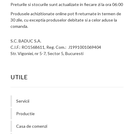
Preturile si stocurile sunt actualizate in fiecare zi la ora 06:00
Produsele achizitionate online pot fi returnate in termen de
30 zile, cu exceptia produselor debitate si a celor aduse la
comanda.
S.C. BADUC S.A.
C.I.F.: RO1568611, Reg. Com.: J1991001069404
Str. Vigoniei, nr 5-7, Sector 5, Bucuresti
UTILE
Servicii
Productie
Casa de comenzi