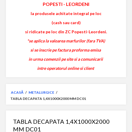
POPESTI
-
LEORDENI
la produsele achitate integral pe loc
(cash sau card)
si ridicate pe loc din ZC Popesti-Leordeni.
*se aplica la valoarea marfurilor (fara TVA)
si se inscrie pe factura proforma emisa
in urma comenzii pe site si a comunicarii
intre operatorul online si client
ACASĂ
/
METALURGICE
/
TABLA DECAPATA 1,4X1000X2000 MM DC01
TABLA DECAPATA 1,4X1000X2000
MM DC01