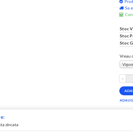
Prod
Se e
Cons
Stoc V
Stoc P
Stoc G
Vreau c
Vigoni
–
e:
ta zincata