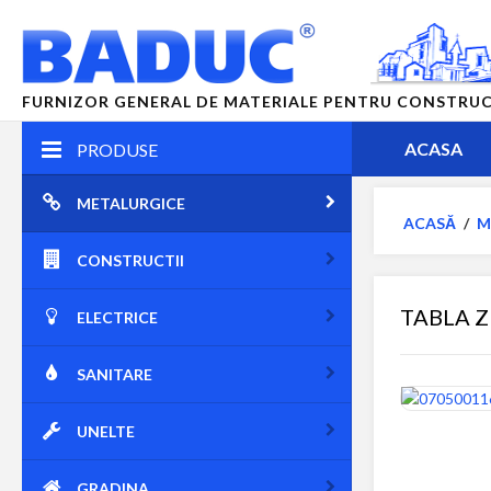
FURNIZOR GENERAL DE MATERIALE PENTRU CONSTRUCTII
ACASA
PRODUSE
METALURGICE
ACASĂ
/
M
CONSTRUCTII
TABLA Z
ELECTRICE
SANITARE
UNELTE
GRADINA