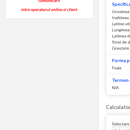
comunicarii
Specifica
intre operatorul online si client
Grosimea
Inaltimea
Latime ut
Lungimea
Latimea d
Strat de z
Greutate 
Forma p
Foaie
Termen d
N/A
Calculato
Selectare