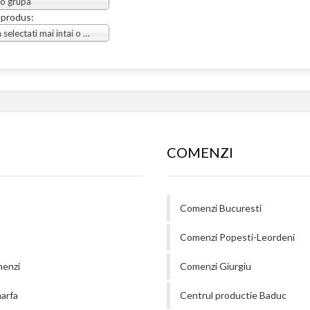
 o grupa
 produs:
Va rugam selectati mai intai o grupa
COMENZI
Comenzi Bucuresti
Comenzi Popesti-Leordeni
menzi
Comenzi Giurgiu
arfa
Centrul productie Baduc