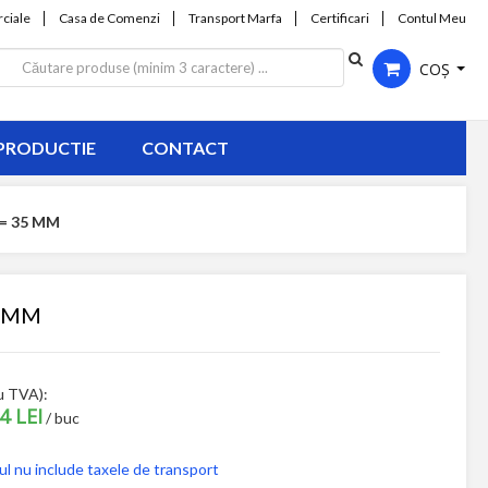
ciale
Casa de Comenzi
Transport Marfa
Certificari
Contul Meu
COȘ
PRODUCTIE
CONTACT
= 35 MM
5 MM
u TVA):
4 LEI
/ buc
ul nu include taxele de transport