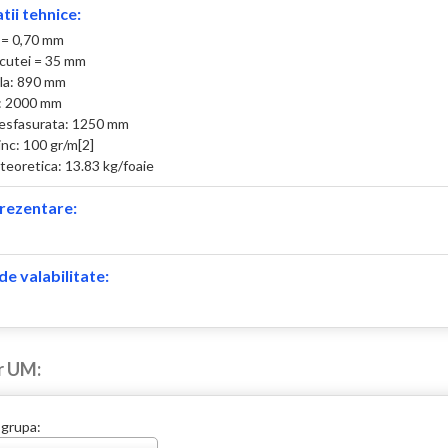
tii tehnice:
 = 0,70 mm
 cutei = 35 mm
ila: 890 mm
: 2000 mm
esfasurata: 1250 mm
inc: 100 gr/m[2]
teoretica: 13.83 kg/foaie
rezentare:
e valabilitate:
r UM:
 grupa: