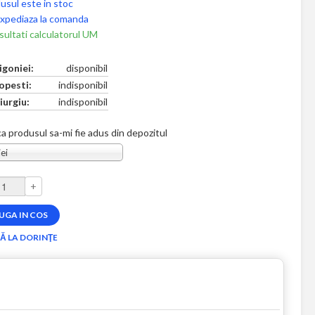
usul este in stoc
xpediaza la comanda
ultati calculatorul UM
igoniei:
disponibil
opesti:
indisponibil
iurgiu:
indisponibil
a produsul sa-mi fie adus din depozitul
ei
+