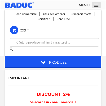
MENIU
Acasa
Zone Comerciale
Casa de Comenzi
Transport Marfa
Certificari
Contul Meu
Zone comerciale
COȘ
Compania
Servicii
Productie
Contact
PRODUSE
IMPORTANT
DISCOUNT 2%
Se acorda in Zona Comerciala