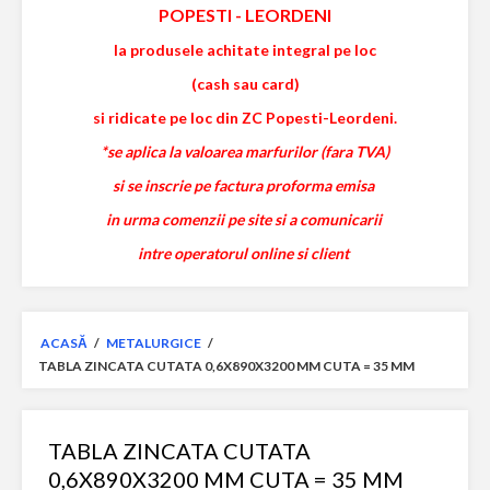
POPESTI
-
LEORDENI
la produsele achitate integral pe loc
(cash sau card)
si ridicate pe loc din ZC Popesti-Leordeni.
*se aplica la valoarea marfurilor (fara TVA)
si se inscrie pe factura proforma emisa
in urma comenzii pe site si a comunicarii
intre operatorul online si client
ACASĂ
/
METALURGICE
/
TABLA ZINCATA CUTATA 0,6X890X3200 MM CUTA = 35 MM
TABLA ZINCATA CUTATA
0,6X890X3200 MM CUTA = 35 MM