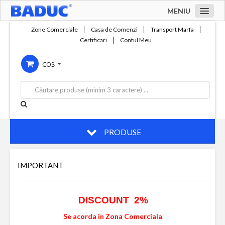
MENIU
Acasa
Zone Comerciale
Casa de Comenzi
Transport Marfa
Certificari
Contul Meu
Zone comerciale
COȘ
Compania
Servicii
Productie
Contact
PRODUSE
IMPORTANT
DISCOUNT 2%
Se acorda in Zona Comerciala