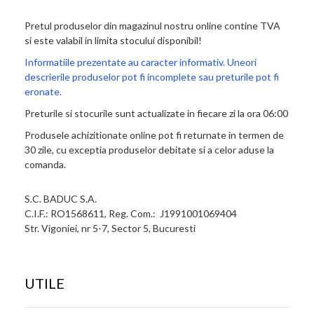
Pretul produselor din magazinul nostru online contine TVA
si este valabil in limita stocului disponibil!
Informatiile prezentate au caracter informativ. Uneori
descrierile produselor pot fi incomplete sau preturile pot fi
eronate.
Preturile si stocurile sunt actualizate in fiecare zi la ora 06:00
Produsele achizitionate online pot fi returnate in termen de
30 zile, cu exceptia produselor debitate si a celor aduse la
comanda.
S.C. BADUC S.A.
C.I.F.: RO1568611, Reg. Com.: J1991001069404
Str. Vigoniei, nr 5-7, Sector 5, Bucuresti
UTILE