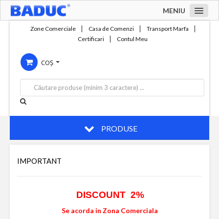
MENIU
Acasa
Zone Comerciale
Casa de Comenzi
Transport Marfa
Certificari
Contul Meu
Zone comerciale
COȘ
Compania
Servicii
Productie
Contact
PRODUSE
IMPORTANT
DISCOUNT 2%
Se acorda in Zona Comerciala