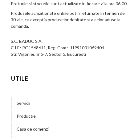
Preturile si stocurile sunt actualizate in fiecare zi la ora 06:00
Produsele achizitionate online pot fi returnate in termen de
30 zile, cu exceptia produselor debitate si a celor aduse la
comanda.
S.C. BADUC S.A.
C.I.F.: RO1568611, Reg. Com.: J1991001069404
Str. Vigoniei, nr 5-7, Sector 5, Bucuresti
UTILE
Servicii
Productie
Casa de comenzi