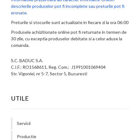
descrierile produselor pot fi incomplete sau preturile pot fi
eronate.
Preturile si stocurile sunt actualizate in fiecare zi la ora 06:00
Produsele achizitionate online pot fi returnate in termen de
30 zile, cu exceptia produselor debitate si a celor aduse la
comanda.
S.C. BADUC S.A.
C.I.F.: RO1568611, Reg. Com.: J1991001069404
Str. Vigoniei, nr 5-7, Sector 5, Bucuresti
UTILE
Servicii
Productie