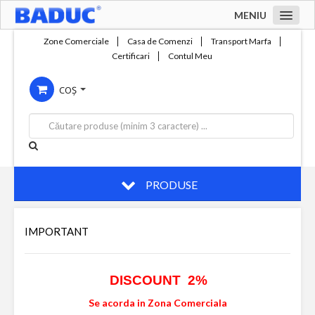
MENIU
Acasa
Zone Comerciale
Casa de Comenzi
Transport Marfa
Certificari
Contul Meu
Zone comerciale
COȘ
Compania
Servicii
Productie
Contact
PRODUSE
IMPORTANT
DISCOUNT 2%
Se acorda in Zona Comerciala