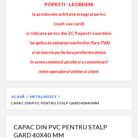
POPESTI
-
LEORDENI
la produsele achitate integral pe loc
(cash sau card)
si ridicate pe loc din ZC Popesti-Leordeni.
*se aplica la valoarea marfurilor (fara TVA)
si se inscrie pe factura proforma emisa
in urma comenzii pe site si a comunicarii
intre operatorul online si client
ACASĂ
/
METALURGICE
/
CAPAC DIN PVC PENTRU STALP GARD 40X40 MM
CAPAC DIN PVC PENTRU STALP
GARD 40X40 MM