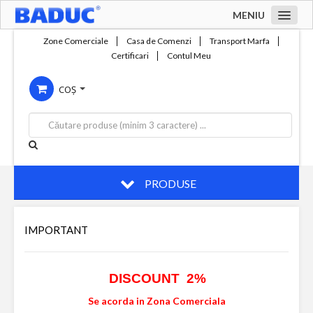
MENIU
Acasa
Zone Comerciale
Casa de Comenzi
Transport Marfa
Certificari
Contul Meu
Zone comerciale
COȘ
Compania
Servicii
Productie
Contact
PRODUSE
IMPORTANT
DISCOUNT 2%
Se acorda in Zona Comerciala