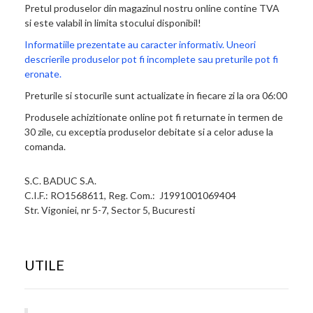
Pretul produselor din magazinul nostru online contine TVA
si este valabil in limita stocului disponibil!
Informatiile prezentate au caracter informativ. Uneori
descrierile produselor pot fi incomplete sau preturile pot fi
eronate.
Preturile si stocurile sunt actualizate in fiecare zi la ora 06:00
Produsele achizitionate online pot fi returnate in termen de
30 zile, cu exceptia produselor debitate si a celor aduse la
comanda.
S.C. BADUC S.A.
C.I.F.: RO1568611, Reg. Com.: J1991001069404
Str. Vigoniei, nr 5-7, Sector 5, Bucuresti
UTILE