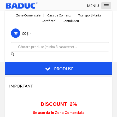
MENIU
Acasa
Zone Comerciale
Casa de Comenzi
Transport Marfa
Certificari
Contul Meu
Zone comerciale
COȘ
Compania
Servicii
Productie
Contact
PRODUSE
IMPORTANT
DISCOUNT 2%
Se acorda in Zona Comerciala