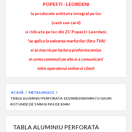
POPESTI
-
LEORDENI
la produsele achitate integral pe loc
(cash sau card)
si ridicate pe loc din ZC Popesti-Leordeni.
*se aplica la valoarea marfurilor (fara TVA)
si se inscrie pe factura proforma emisa
in urma comenzii pe site si a comunicarii
intre operatorul online si client
ACASĂ
/
METALURGICE
/
TABLA ALUMINIU PERFORATA 1X1000X2000 MM CU GAURI
ROTUNDE DE 5 MM SI PAS DE 8 MM
TABLA ALUMINIU PERFORATA