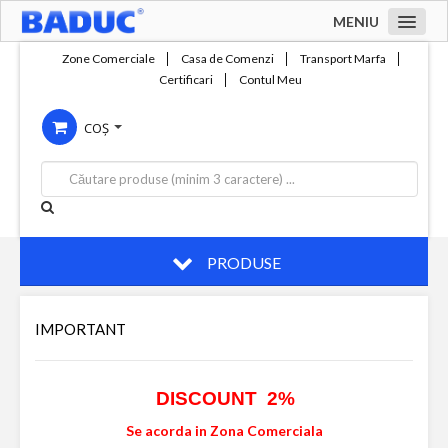
MENIU
Acasa
Zone Comerciale
Casa de Comenzi
Transport Marfa
Certificari
Contul Meu
Zone comerciale
COȘ
Compania
Servicii
Productie
Contact
PRODUSE
IMPORTANT
DISCOUNT 2%
Se acorda in Zona Comerciala