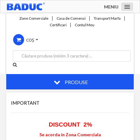
MENIU
Acasa
Zone Comerciale
Casa de Comenzi
Transport Marfa
Certificari
Contul Meu
Zone comerciale
COȘ
Compania
Servicii
Productie
Contact
PRODUSE
IMPORTANT
DISCOUNT 2%
Se acorda in Zona Comerciala