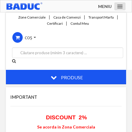
MENIU
Acasa
Zone Comerciale
Casa de Comenzi
Transport Marfa
Certificari
Contul Meu
Zone comerciale
COȘ
Compania
Servicii
Productie
Contact
PRODUSE
IMPORTANT
DISCOUNT 2%
Se acorda in Zona Comerciala