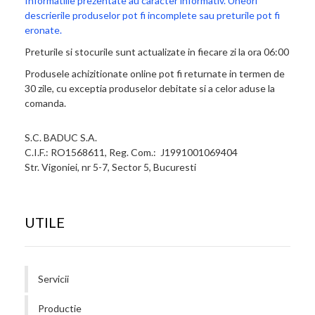
Informatiile prezentate au caracter informativ. Uneori
descrierile produselor pot fi incomplete sau preturile pot fi
eronate.
Preturile si stocurile sunt actualizate in fiecare zi la ora 06:00
Produsele achizitionate online pot fi returnate in termen de
30 zile, cu exceptia produselor debitate si a celor aduse la
comanda.
S.C. BADUC S.A.
C.I.F.: RO1568611, Reg. Com.: J1991001069404
Str. Vigoniei, nr 5-7, Sector 5, Bucuresti
UTILE
Servicii
Productie