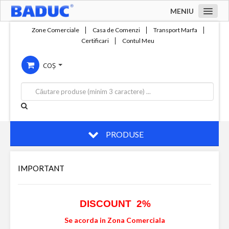
MENIU
Acasa
Zone Comerciale
Casa de Comenzi
Transport Marfa
Certificari
Contul Meu
Zone comerciale
COȘ
Compania
Servicii
Productie
Contact
PRODUSE
IMPORTANT
DISCOUNT 2%
Se acorda in Zona Comerciala