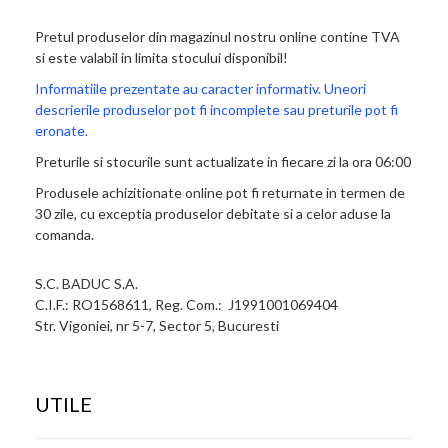
Pretul produselor din magazinul nostru online contine TVA
si este valabil in limita stocului disponibil!
Informatiile prezentate au caracter informativ. Uneori
descrierile produselor pot fi incomplete sau preturile pot fi
eronate.
Preturile si stocurile sunt actualizate in fiecare zi la ora 06:00
Produsele achizitionate online pot fi returnate in termen de
30 zile, cu exceptia produselor debitate si a celor aduse la
comanda.
S.C. BADUC S.A.
C.I.F.: RO1568611, Reg. Com.: J1991001069404
Str. Vigoniei, nr 5-7, Sector 5, Bucuresti
UTILE