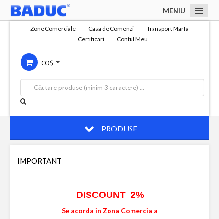
MENIU
Acasa
Zone Comerciale
Casa de Comenzi
Transport Marfa
Certificari
Contul Meu
Zone comerciale
COȘ
Compania
Servicii
Productie
Contact
PRODUSE
IMPORTANT
DISCOUNT 2%
Se acorda in Zona Comerciala