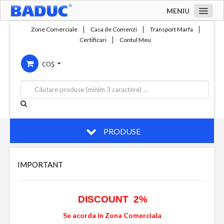
MENIU
Acasa
Zone Comerciale
Casa de Comenzi
Transport Marfa
Certificari
Contul Meu
Zone comerciale
COȘ
Compania
Servicii
Productie
Contact
PRODUSE
IMPORTANT
DISCOUNT 2%
Se acorda in Zona Comerciala