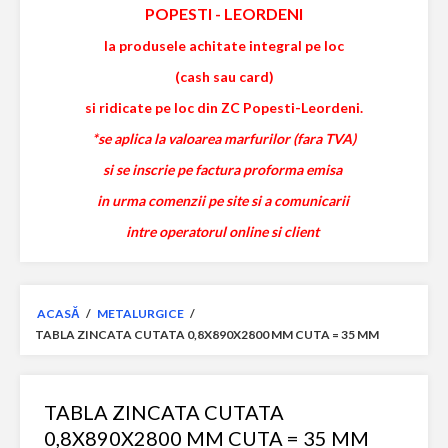
POPESTI
-
LEORDENI
la produsele achitate integral pe loc
(cash sau card)
si ridicate pe loc din ZC Popesti-Leordeni.
*se aplica la valoarea marfurilor (fara TVA)
si se inscrie pe factura proforma emisa
in urma comenzii pe site si a comunicarii
intre operatorul online si client
ACASĂ
/
METALURGICE
/
TABLA ZINCATA CUTATA 0,8X890X2800 MM CUTA = 35 MM
TABLA ZINCATA CUTATA
0,8X890X2800 MM CUTA = 35 MM