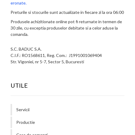
eronate.
Preturile si stocurile sunt actualizate in fiecare zi la ora 06:00
Produsele achizitionate online pot fi returnate in termen de
30 zile, cu exceptia produselor debitate si a celor aduse la
comanda.
S.C. BADUC S.A.
C.I.F.: RO1568611, Reg. Com.: J1991001069404
Str. Vigoniei, nr 5-7, Sector 5, Bucuresti
UTILE
Servicii
Productie
Casa de comenzi