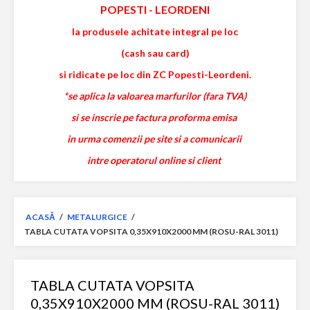
POPESTI
-
LEORDENI
la produsele achitate integral pe loc
(cash sau card)
si ridicate pe loc din ZC Popesti-Leordeni.
*se aplica la valoarea marfurilor (fara TVA)
si se inscrie pe factura proforma emisa
in urma comenzii pe site si a comunicarii
intre operatorul online si client
ACASĂ
/
METALURGICE
/
TABLA CUTATA VOPSITA 0,35X910X2000 MM (ROSU-RAL 3011)
TABLA CUTATA VOPSITA
0,35X910X2000 MM (ROSU-RAL 3011)