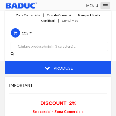
MENIU
Acasa
Zone Comerciale
Casa de Comenzi
Transport Marfa
Certificari
Contul Meu
Zone comerciale
COȘ
Compania
Servicii
Productie
Contact
PRODUSE
IMPORTANT
DISCOUNT 2%
Se acorda in Zona Comerciala