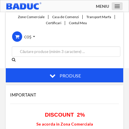
MENIU
Acasa
Zone Comerciale
Casa de Comenzi
Transport Marfa
Certificari
Contul Meu
Zone comerciale
COȘ
Compania
Servicii
Productie
Contact
PRODUSE
IMPORTANT
DISCOUNT 2%
Se acorda in Zona Comerciala