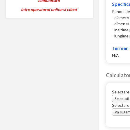
comunicarii
Specifica
intre operatorul online si client
Panoul de
- diametru
- dimensi
- inaltim
- lungime
Termen d
N/A
Calculato
Selectare
Selectati
Selectare