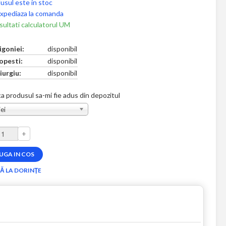
usul este in stoc
xpediaza la comanda
ultati calculatorul UM
igoniei:
disponibil
opesti:
disponibil
iurgiu:
disponibil
a produsul sa-mi fie adus din depozitul
ei
+