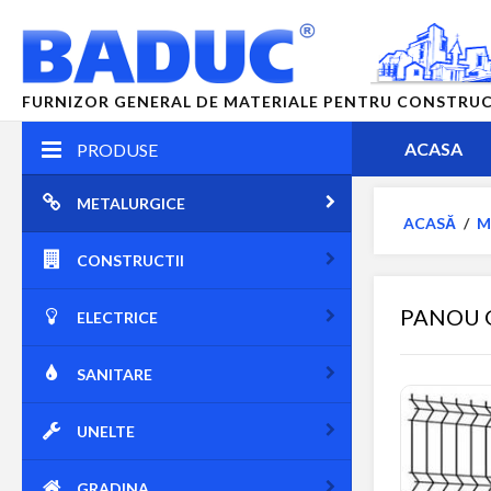
FURNIZOR GENERAL DE MATERIALE PENTRU CONSTRUCTII
ACASA
PRODUSE
METALURGICE
ACASĂ
/
M
CONSTRUCTII
PANOU G
ELECTRICE
SANITARE
UNELTE
GRADINA