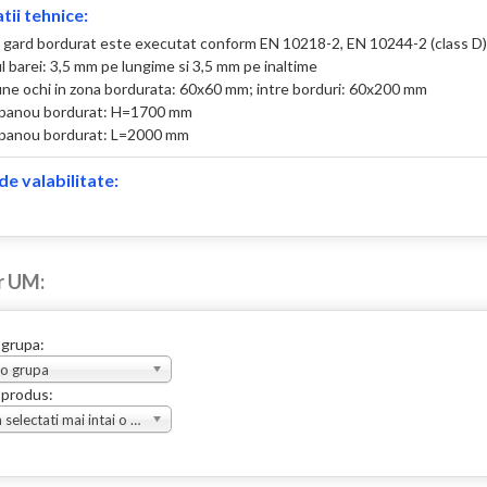
tii tehnice:
 gard bordurat este executat conform EN 10218-2, EN 10244-2 (class D)
l barei: 3,5 mm pe lungime si 3,5 mm pe inaltime
une ochi in zona bordurata: 60x60 mm; intre borduri: 60x200 mm
e panou bordurat: H=1700 mm
 panou bordurat: L=2000 mm
e valabilitate:
r UM:
 grupa:
 o grupa
 produs:
Va rugam selectati mai intai o grupa