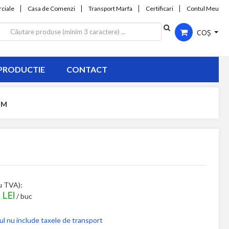
ciale
Casa de Comenzi
Transport Marfa
Certificari
Contul Meu
COȘ
PRODUCTIE
CONTACT
MM
u TVA):
 LEI
/ buc
ul nu include taxele de transport