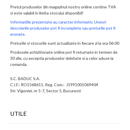
Pretul produselor din magazinul nostru online contine TVA
si este valabil in limita stocului disponibil!
Informatiile prezentate au caracter informativ. Uneori
descrierile produselor pot fi incomplete sau preturile pot fi
eronate.
Preturile si stocurile sunt actualizate in fiecare zi la ora 06:00
Produsele achizitionate online pot fi returnate in termen de
30 zile, cu exceptia produselor debitate si a celor aduse la
comanda.
S.C. BADUC S.A.
C.I.F.: RO1568611, Reg. Com.: J1991001069404
Str. Vigoniei, nr 5-7, Sector 5, Bucuresti
UTILE