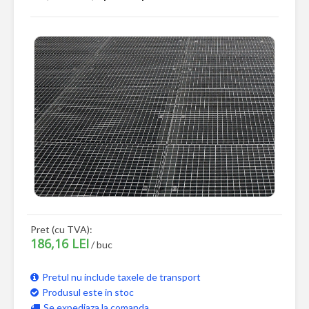
Pret (cu TVA):
186,16 LEI
/ buc
Pretul nu include taxele de transport
Produsul este in stoc
Se expediaza la comanda