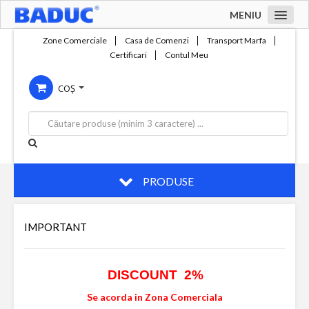
MENIU
Acasa
Zone Comerciale
Casa de Comenzi
Transport Marfa
Certificari
Contul Meu
Zone comerciale
COȘ
Compania
Servicii
Productie
Contact
PRODUSE
IMPORTANT
DISCOUNT 2%
Se acorda in Zona Comerciala