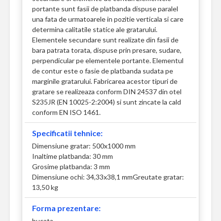
portante sunt fasii de platbanda dispuse paralel
una fata de urmatoarele in pozitie verticala si care
determina calitatile statice ale gratarului.
Elementele secundare sunt realizate din fasii de
bara patrata torata, dispuse prin presare, sudare,
perpendicular pe elementele portante. Elementul
de contur este o fasie de platbanda sudata pe
marginile gratarului. Fabricarea acestor tipuri de
gratare se realizeaza conform DIN 24537 din otel
S235JR (EN 10025-2:2004) si sunt zincate la cald
conform EN ISO 1461.
Specificatii tehnice:
Dimensiune gratar: 500x1000 mm
Inaltime platbanda: 30 mm
Grosime platbanda: 3 mm
Dimensiune ochi: 34,33x38,1 mm
Greutate gratar:
13,50 kg
Forma prezentare:
bucata