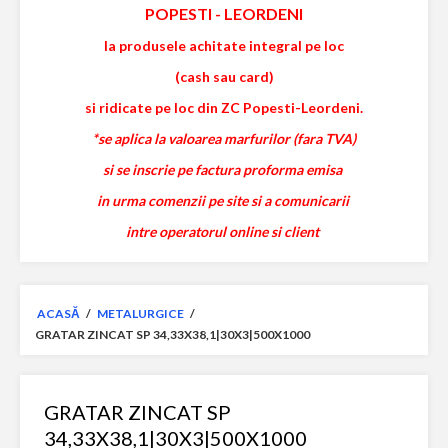
POPESTI
-
LEORDENI
la produsele achitate integral pe loc
(cash sau card)
si ridicate pe loc din ZC Popesti-Leordeni.
*se aplica la valoarea marfurilor (fara TVA)
si se inscrie pe factura proforma emisa
in urma comenzii pe site si a comunicarii
intre operatorul online si client
ACASĂ
/
METALURGICE
/
GRATAR ZINCAT SP 34,33X38,1|30X3|500X1000
GRATAR ZINCAT SP
34,33X38,1|30X3|500X1000