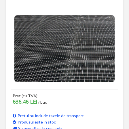
Pret (cu TVA):
636,46 LEI
/ buc
Pretul nu include taxele de transport
Produsul este in stoc
Se expediaza la comanda