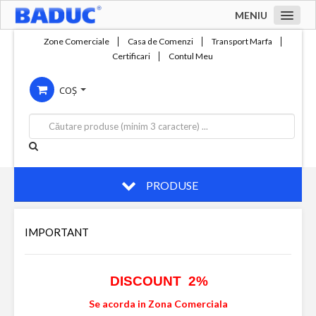
MENIU
Acasa
Zone Comerciale
Casa de Comenzi
Transport Marfa
Certificari
Contul Meu
Zone comerciale
COȘ
Compania
Servicii
Productie
Contact
PRODUSE
IMPORTANT
DISCOUNT 2%
Se acorda in Zona Comerciala