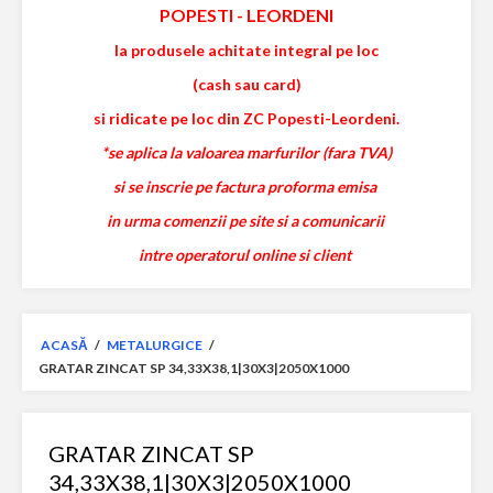
POPESTI
-
LEORDENI
la produsele achitate integral pe loc
(cash sau card)
si ridicate pe loc din ZC Popesti-Leordeni.
*se aplica la valoarea marfurilor (fara TVA)
si se inscrie pe factura proforma emisa
in urma comenzii pe site si a comunicarii
intre operatorul online si client
ACASĂ
/
METALURGICE
/
GRATAR ZINCAT SP 34,33X38,1|30X3|2050X1000
GRATAR ZINCAT SP
34,33X38,1|30X3|2050X1000