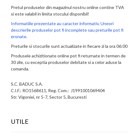
Pretul produselor din magazinul nostru online contine TVA
si este valabil in limita stocului disponibil!
Informatiile prezentate au caracter informativ. Uneori
descrierile produselor pot fi incomplete sau preturile pot fi
eronate.
Preturile si stocurile sunt actualizate in fiecare zi la ora 06:00
Produsele achizitionate online pot fi returnate in termen de
30 zile, cu exceptia produselor debitate si a celor aduse la
comanda.
S.C. BADUC S.A.
C.I.F.: RO1568611, Reg. Com.: J1991001069404
Str. Vigoniei, nr 5-7, Sector 5, Bucuresti
UTILE