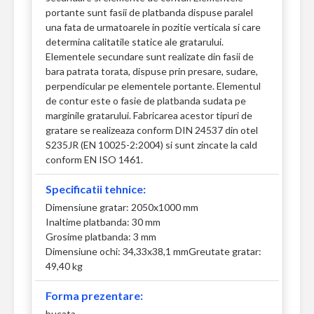
portante sunt fasii de platbanda dispuse paralel
una fata de urmatoarele in pozitie verticala si care
determina calitatile statice ale gratarului.
Elementele secundare sunt realizate din fasii de
bara patrata torata, dispuse prin presare, sudare,
perpendicular pe elementele portante. Elementul
de contur este o fasie de platbanda sudata pe
marginile gratarului. Fabricarea acestor tipuri de
gratare se realizeaza conform DIN 24537 din otel
S235JR (EN 10025-2:2004) si sunt zincate la cald
conform EN ISO 1461.
Specificatii tehnice:
Dimensiune gratar: 2050x1000 mm
Inaltime platbanda: 30 mm
Grosime platbanda: 3 mm
Dimensiune ochi: 34,33x38,1 mm
Greutate gratar:
49,40 kg
Forma prezentare:
bucata