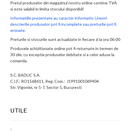
Pretul produselor din magazinul nostru online contine TVA
si este valabil in limita stocului disponibil!
Informatiile prezentate au caracter informativ. Uneori
descrierile produselor pot fi incomplete sau preturile pot fi
eronate.
Preturile si stocurile sunt actualizate in fiecare zi la ora 06:00
Produsele achizitionate online pot fi returnate in termen de
30 zile, cu exceptia produselor debitate si a celor aduse la
comanda.
S.C. BADUC S.A.
C.I.F.: RO1568611, Reg. Com.: J1991001069404
Str. Vigoniei, nr 5-7, Sector 5, Bucuresti
UTILE