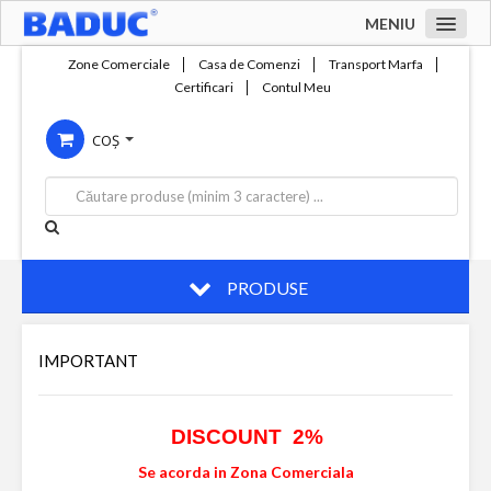
MENIU
Acasa
Zone Comerciale
Casa de Comenzi
Transport Marfa
Certificari
Contul Meu
Zone comerciale
COȘ
Compania
Servicii
Productie
Contact
PRODUSE
IMPORTANT
DISCOUNT 2%
Se acorda in Zona Comerciala