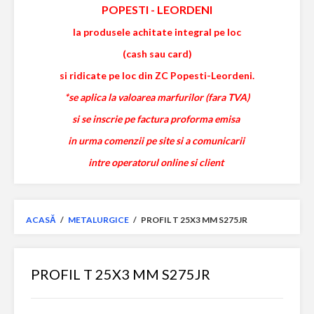
POPESTI
-
LEORDENI
la produsele achitate integral pe loc
(cash sau card)
si ridicate pe loc din ZC Popesti-Leordeni.
*se aplica la valoarea marfurilor (fara TVA)
si se inscrie pe factura proforma emisa
in urma comenzii pe site si a comunicarii
intre operatorul online si client
ACASĂ
/
METALURGICE
/
PROFIL T 25X3 MM S275JR
PROFIL T 25X3 MM S275JR