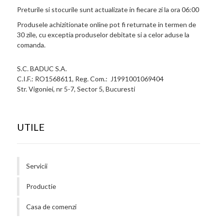
Preturile si stocurile sunt actualizate in fiecare zi la ora 06:00
Produsele achizitionate online pot fi returnate in termen de
30 zile, cu exceptia produselor debitate si a celor aduse la
comanda.
S.C. BADUC S.A.
C.I.F.: RO1568611, Reg. Com.: J1991001069404
Str. Vigoniei, nr 5-7, Sector 5, Bucuresti
UTILE
Servicii
Productie
Casa de comenzi