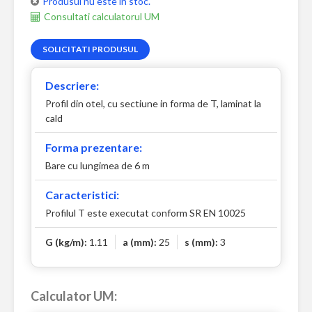
Produsul nu este in stoc.
Consultati calculatorul UM
SOLICITATI PRODUSUL
Descriere:
Profil din otel, cu sectiune in forma de T, laminat la
cald
Forma prezentare:
Bare cu lungimea de 6 m
Caracteristici:
Profilul T este executat conform SR EN 10025
G (kg/m):
1.11
a (mm):
25
s (mm):
3
Calculator UM: