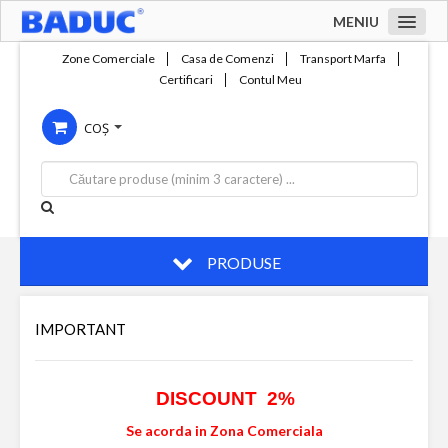
MENIU
Acasa
Zone Comerciale
Casa de Comenzi
Transport Marfa
Certificari
Contul Meu
Zone comerciale
COȘ
Compania
Servicii
Productie
Contact
PRODUSE
IMPORTANT
DISCOUNT 2%
Se acorda in Zona Comerciala