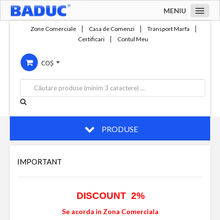
MENIU
Acasa
Zone Comerciale
Casa de Comenzi
Transport Marfa
Certificari
Contul Meu
Zone comerciale
COȘ
Compania
Servicii
Productie
Contact
PRODUSE
IMPORTANT
DISCOUNT 2%
Se acorda in Zona Comerciala