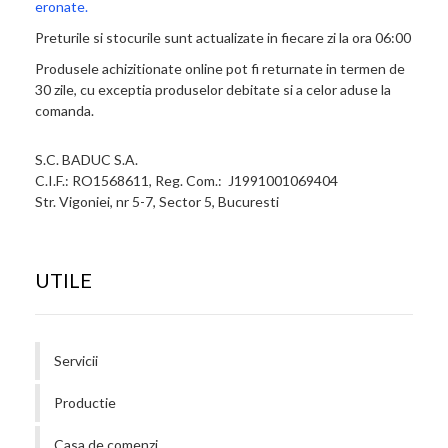
eronate.
Preturile si stocurile sunt actualizate in fiecare zi la ora 06:00
Produsele achizitionate online pot fi returnate in termen de
30 zile, cu exceptia produselor debitate si a celor aduse la
comanda.
S.C. BADUC S.A.
C.I.F.: RO1568611, Reg. Com.: J1991001069404
Str. Vigoniei, nr 5-7, Sector 5, Bucuresti
UTILE
Servicii
Productie
Casa de comenzi