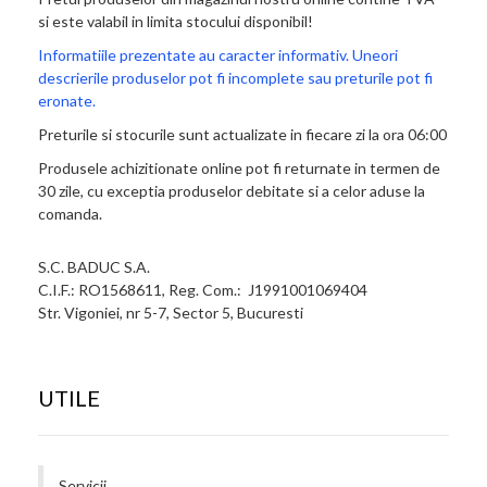
si este valabil in limita stocului disponibil!
Informatiile prezentate au caracter informativ. Uneori
descrierile produselor pot fi incomplete sau preturile pot fi
eronate.
Preturile si stocurile sunt actualizate in fiecare zi la ora 06:00
Produsele achizitionate online pot fi returnate in termen de
30 zile, cu exceptia produselor debitate si a celor aduse la
comanda.
S.C. BADUC S.A.
C.I.F.: RO1568611, Reg. Com.: J1991001069404
Str. Vigoniei, nr 5-7, Sector 5, Bucuresti
UTILE
Servicii