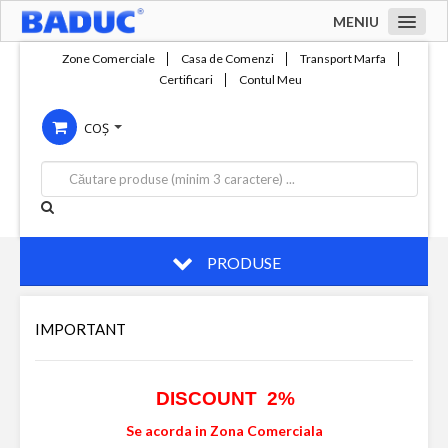
MENIU
Acasa
Zone Comerciale
Casa de Comenzi
Transport Marfa
Certificari
Contul Meu
Zone comerciale
COȘ
Compania
Servicii
Productie
Contact
PRODUSE
IMPORTANT
DISCOUNT 2%
Se acorda in Zona Comerciala