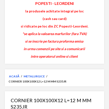
POPESTI
-
LEORDENI
la produsele achitate integral pe loc
(cash sau card)
si ridicate pe loc din ZC Popesti-Leordeni.
*se aplica la valoarea marfurilor (fara TVA)
si se inscrie pe factura proforma emisa
in urma comenzii pe site si a comunicarii
intre operatorul online si client
ACASĂ
/
METALURGICE
/
CORNIER 100X100X12 L=12 M MM S235JR
CORNIER 100X100X12 L=12 M MM
S235JR