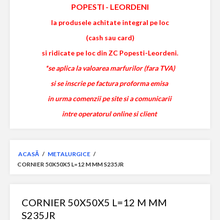
POPESTI
-
LEORDENI
la produsele achitate integral pe loc
(cash sau card)
si ridicate pe loc din ZC Popesti-Leordeni.
*se aplica la valoarea marfurilor (fara TVA)
si se inscrie pe factura proforma emisa
in urma comenzii pe site si a comunicarii
intre operatorul online si client
ACASĂ
/
METALURGICE
/
CORNIER 50X50X5 L=12 M MM S235JR
CORNIER 50X50X5 L=12 M MM
S235JR