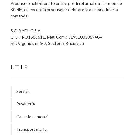
Produsele achizitionate online pot fi returnate in termen de
30 zile, cu exceptia produselor debitate si a celor aduse la
comanda.
S.C. BADUC S.A.
C.I.F.: RO1568611, Reg. Com.: J1991001069404
Str. Vigoniei, nr 5-7, Sector 5, Bucuresti
UTILE
Servicii
Productie
Casa de comenzi
Transport marfa