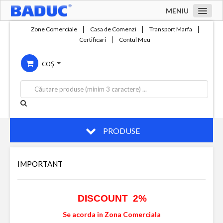
MENIU
Acasa
Zone Comerciale
Casa de Comenzi
Transport Marfa
Certificari
Contul Meu
Zone comerciale
COȘ
Compania
Servicii
Productie
Contact
PRODUSE
IMPORTANT
DISCOUNT 2%
Se acorda in Zona Comerciala