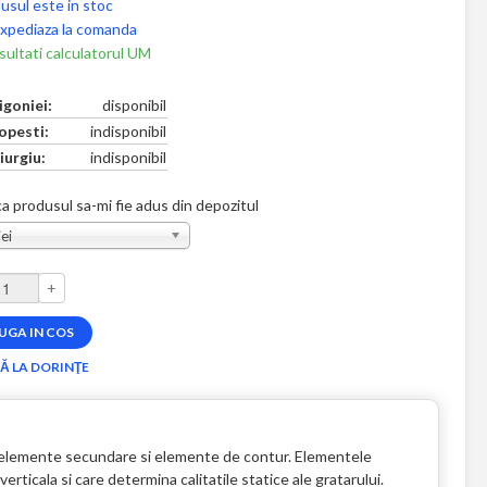
usul este in stoc
xpediaza la comanda
ultati calculatorul UM
igoniei:
disponibil
opesti:
indisponibil
iurgiu:
indisponibil
a produsul sa-mi fie adus din depozitul
ei
+
 elemente secundare si elemente de contur. Elementele
rticala si care determina calitatile statice ale gratarului.