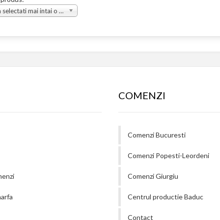
Va rugam selectati mai intai o grupa
COMENZI
Comenzi Bucuresti
Comenzi Popesti-Leordeni
menzi
Comenzi Giurgiu
arfa
Centrul productie Baduc
Contact