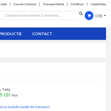
ciale
Casa de Comenzi
Transport Marfa
Certificari
Contul Meu
COȘ
PRODUCTIE
CONTACT
u TVA):
5 LEI
/ buc
ul nu include taxele de transport