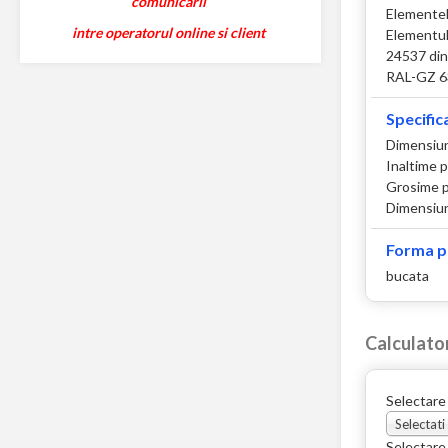
comunicarii
Elementele
intre operatorul online si client
Elementul 
24537 din
RAL-GZ 6
Specifica
Dimensiu
Inaltime 
Grosime p
Dimensiun
Forma p
bucata
Calculato
Selectare
Selectati
Selectare