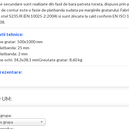
 secundare sunt realizate din fasii de bara patrata torata, dispuse prin
de contur este o fasie de platbanda sudata pe marginile gratarului. Fabr
 otel S235JR (EN 10025-2:2004) si sunt zincate la cald conform EN ISO 
38.
tii tehnice:
ne gratar: 500x1000 mm
platbanda: 25 mm
latbanda: 2 mm
e ochi: 34,3x38,1 mm
Greutate gratar: 8,60 kg
rezentare:
r UM:
 grupa:
 o grupa
 produs: