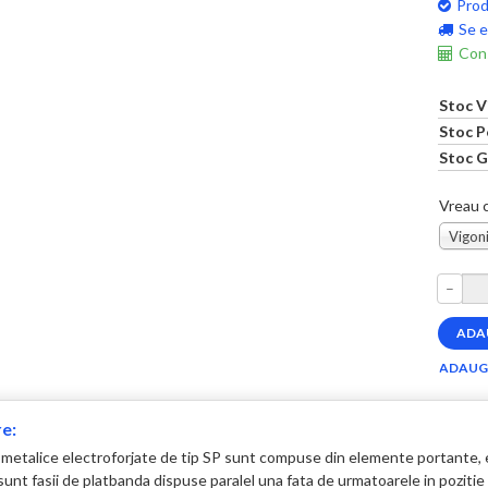
Prod
Se e
Cons
Stoc V
Stoc P
Stoc G
Vreau c
Vigoni
–
e:
 metalice electroforjate de tip SP sunt compuse din elemente portante,
unt fasii de platbanda dispuse paralel una fata de urmatoarele in pozitie ve