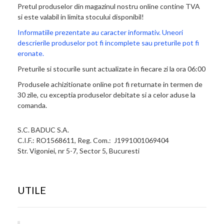
Pretul produselor din magazinul nostru online contine TVA
si este valabil in limita stocului disponibil!
Informatiile prezentate au caracter informativ. Uneori
descrierile produselor pot fi incomplete sau preturile pot fi
eronate.
Preturile si stocurile sunt actualizate in fiecare zi la ora 06:00
Produsele achizitionate online pot fi returnate in termen de
30 zile, cu exceptia produselor debitate si a celor aduse la
comanda.
S.C. BADUC S.A.
C.I.F.: RO1568611, Reg. Com.: J1991001069404
Str. Vigoniei, nr 5-7, Sector 5, Bucuresti
UTILE