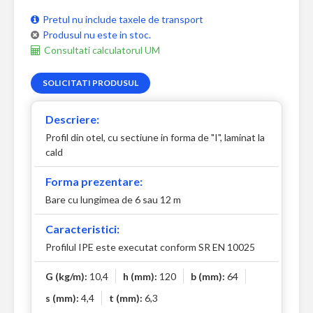
Pretul nu include taxele de transport
Produsul nu este in stoc.
Consultati calculatorul UM
SOLICITATI PRODUSUL
Descriere:
Profil din otel, cu sectiune in forma de "I", laminat la
cald
Forma prezentare:
Bare cu lungimea de 6 sau 12 m
Caracteristici:
Profilul IPE este executat conform SR EN 10025
G (kg/m):
10,4
h (mm):
120
b (mm):
64
s (mm):
4,4
t (mm):
6,3