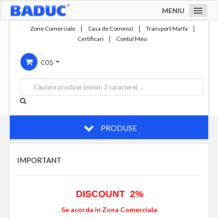
MENIU
Acasa
Zone Comerciale
Casa de Comenzi
Transport Marfa
Certificari
Contul Meu
Zone comerciale
COȘ
Compania
Servicii
Productie
Contact
PRODUSE
IMPORTANT
DISCOUNT 2%
Se acorda in Zona Comerciala