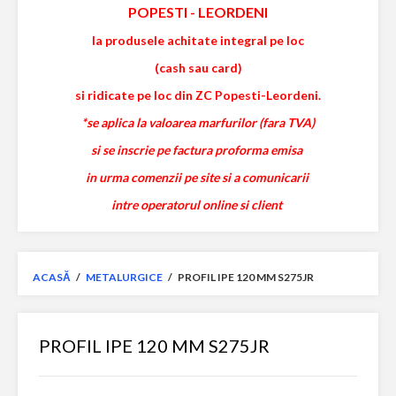
POPESTI
-
LEORDENI
la produsele achitate integral pe loc
(cash sau card)
si ridicate pe loc din ZC Popesti-Leordeni.
*se aplica la valoarea marfurilor (fara TVA)
si se inscrie pe factura proforma emisa
in urma comenzii pe site si a comunicarii
intre operatorul online si client
ACASĂ
/
METALURGICE
/
PROFIL IPE 120 MM S275JR
PROFIL IPE 120 MM S275JR