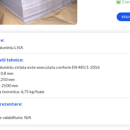
Cons
SOLI
e:
aluminiu LISA
tii tehnice:
 aluminiu striata este executata conform EN 485/1-2016
 0.8 mm
 1250 mm
= 2500 mm
 teoretica: 6,75 kg/foaie
rezentare:
 valabilitate: N/A