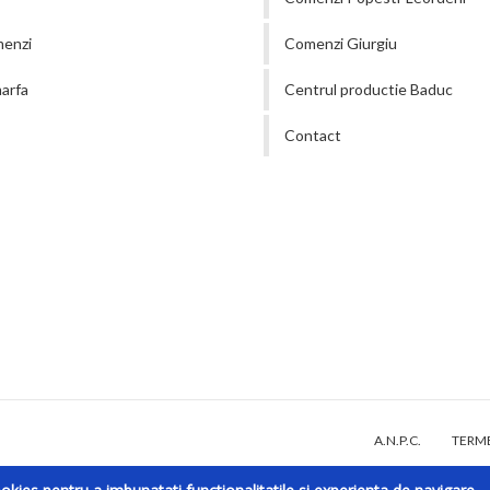
menzi
Comenzi Giurgiu
arfa
Centrul productie Baduc
Contact
A.N.P.C.
TERME