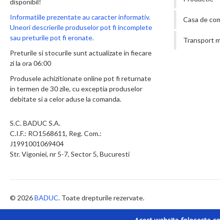
disponibil!
Informatiile prezentate au caracter informativ.
Casa de co
Uneori descrierile produselor pot fi incomplete
sau preturile pot fi eronate.
Transport m
Preturile si stocurile sunt actualizate in fiecare
zi la ora 06:00
Produsele achizitionate online pot fi returnate
in termen de 30 zile, cu exceptia produselor
debitate si a celor aduse la comanda.
S.C. BADUC S.A.
C.I.F.: RO1568611, Reg. Com.:
J1991001069404
Str. Vigoniei, nr 5-7, Sector 5, Bucuresti
© 2026
BADUC
. Toate drepturile rezervate.