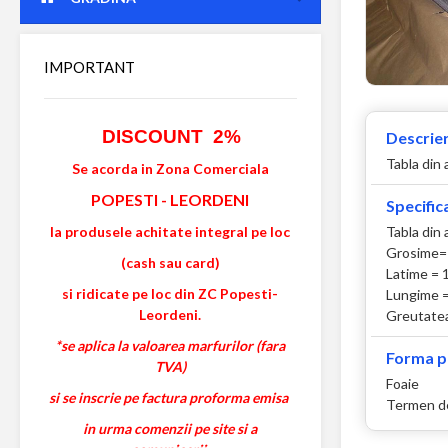
IMPORTANT
DISCOUNT 2%
Descrier
Tabla din 
Se acorda in Zona Comerciala
POPESTI
-
LEORDENI
Specifica
Tabla din
la produsele achitate integral pe loc
Grosime=
(cash sau card)
Latime =
si ridicate pe loc din ZC Popesti-
Lungime 
Leordeni.
Greutatea
*se aplica la valoarea marfurilor (fara
Forma p
TVA)
Foaie
si se inscrie pe factura proforma emisa
Termen de
in urma comenzii pe site si a