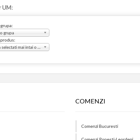
r UM:
 grupa:
 o grupa
 produs:
Va rugam selectati mai intai o grupa
COMENZI
Comenzi Bucuresti
Comenzi Popesti-Leordeni