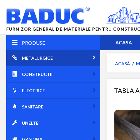
FURNIZOR GENERAL DE MATERIALE PENTRU CONSTRUCTII
ACASA
PRODUSE
METALURGICE
ACASĂ
/
M
CONSTRUCTII
TABLA A
ELECTRICE
SANITARE
UNELTE
GRADINA