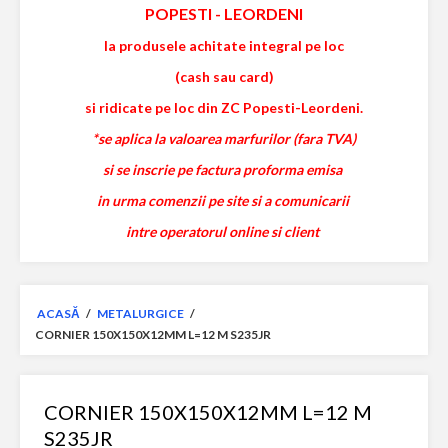
POPESTI
-
LEORDENI
la produsele achitate integral pe loc
(cash sau card)
si ridicate pe loc din ZC Popesti-Leordeni.
*se aplica la valoarea marfurilor (fara TVA)
si se inscrie pe factura proforma emisa
in urma comenzii pe site si a comunicarii
intre operatorul online si client
ACASĂ
/
METALURGICE
/
CORNIER 150X150X12MM L=12 M S235JR
CORNIER 150X150X12MM L=12 M
S235JR