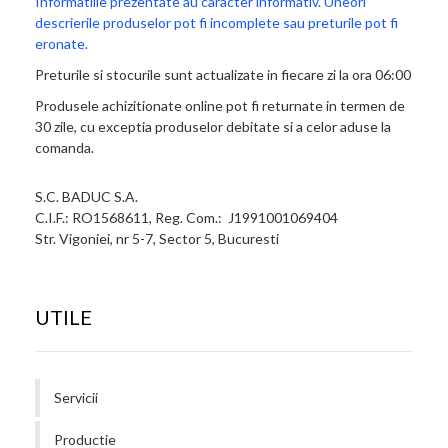
Informatiile prezentate au caracter informativ. Uneori
descrierile produselor pot fi incomplete sau preturile pot fi
eronate.
Preturile si stocurile sunt actualizate in fiecare zi la ora 06:00
Produsele achizitionate online pot fi returnate in termen de
30 zile, cu exceptia produselor debitate si a celor aduse la
comanda.
S.C. BADUC S.A.
C.I.F.: RO1568611, Reg. Com.: J1991001069404
Str. Vigoniei, nr 5-7, Sector 5, Bucuresti
UTILE
Servicii
Productie