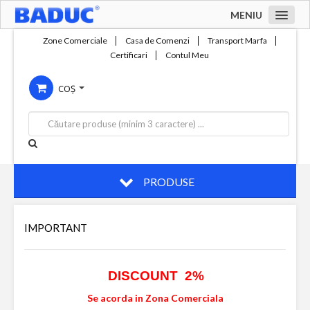
MENIU
Acasa
Zone Comerciale
Casa de Comenzi
Transport Marfa
Certificari
Contul Meu
Zone comerciale
COȘ
Compania
Servicii
Productie
Contact
PRODUSE
IMPORTANT
DISCOUNT 2%
Se acorda in Zona Comerciala