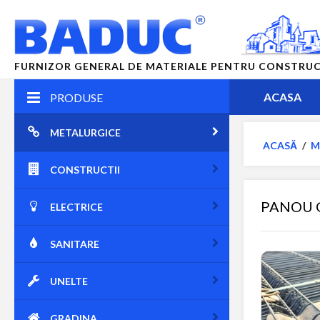
FURNIZOR GENERAL DE MATERIALE PENTRU CONSTRUCTII
ACASA
PRODUSE
METALURGICE
ACASĂ
/
M
CONSTRUCTII
PANOU G
ELECTRICE
SANITARE
UNELTE
GRADINA