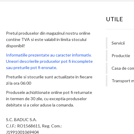
UTILE
Pretul produselor din magazinul nostru online
contine TVA si este valabil in limita stocului
Servicii
disponibil!
Informatiile prezentate au caracter informativ.
Productie
Uneori descrierile produselor pot fi incomplete
sau preturile pot fi eronate.
Casa de co
Preturile si stocurile sunt actualizate in fiecare
Transport m
zi la ora 06:00
Produsele achizitionate online pot fi returnate
in termen de 30 zile, cu exceptia produselor
debitate si a celor aduse la comanda.
S.C. BADUC S.A.
C.I.F.: RO1568611, Reg. Com.:
J1991001069404