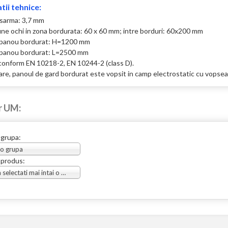
tii tehnice:
 sarma: 3,7 mm
une ochi in zona bordurata: 60 x 60 mm; intre borduri: 60x200 mm
e panou bordurat: H=1200 mm
 panou bordurat: L=2500 mm
conform EN 10218-2, EN 10244-2 (class D).
re, panoul de gard bordurat este vopsit in camp electrostatic cu vopsea 
r UM:
 grupa:
 o grupa
 produs:
Va rugam selectati mai intai o grupa