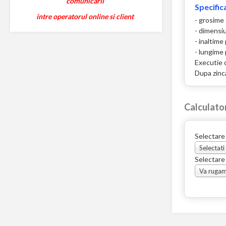
comunicarii
Specifica
intre operatorul online si client
- grosime
- dimensi
- inaltim
- lungime
Executie 
Dupa zinca
Calculato
Selectare
Selectati
Selectare