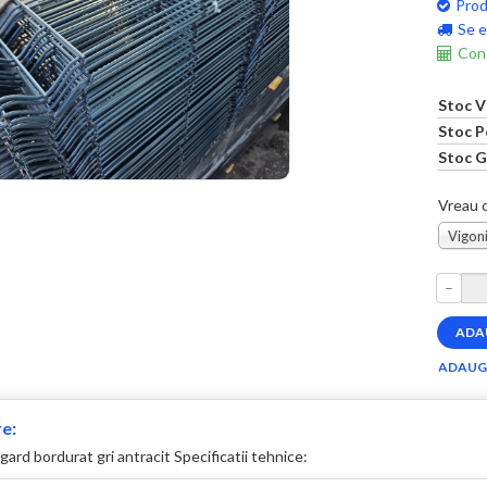
Prod
Se e
Cons
Stoc V
Stoc P
Stoc G
Vreau c
Vigoni
–
e:
ard bordurat gri antracit Specificatii tehnice: