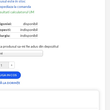
usul este in stoc
xpediaza la comanda
ultati calculatorul UM
igoniei:
disponibil
opesti:
indisponibil
iurgiu:
indisponibil
a produsul sa-mi fie adus din depozitul
ei
+