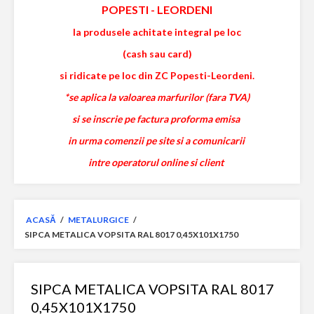
POPESTI
-
LEORDENI
la produsele achitate integral pe loc
(cash sau card)
si ridicate pe loc din ZC Popesti-Leordeni.
*se aplica la valoarea marfurilor (fara TVA)
si se inscrie pe factura proforma emisa
in urma comenzii pe site si a comunicarii
intre operatorul online si client
ACASĂ
/
METALURGICE
/
SIPCA METALICA VOPSITA RAL 8017 0,45X101X1750
SIPCA METALICA VOPSITA RAL 8017
0,45X101X1750