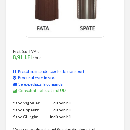
Pret (cu TVA):
8,91 LEI
/ buc
Pretul nu include taxele de transport
Produsul este in stoc
Se expediaza la comanda
Consultati calculatorul UM
Stoc Vigoniei:
disponibil
Stoc Popesti:
disponibil
Stoc Giurgiu:
indisponibil
Vreau ca produsul sa-mi fie adus din depozitul