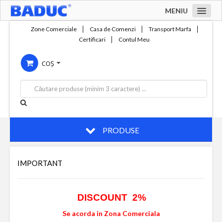
MENIU
Acasa
Zone Comerciale
Casa de Comenzi
Transport Marfa
Certificari
Contul Meu
Zone comerciale
COȘ
Compania
Servicii
Productie
Contact
PRODUSE
IMPORTANT
DISCOUNT 2%
Se acorda in Zona Comerciala