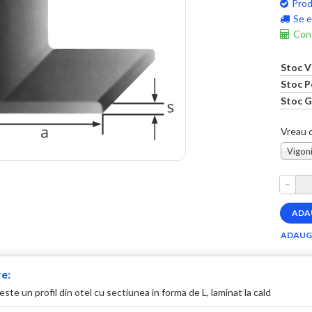
Prod
Se e
Cons
Stoc V
Stoc P
Stoc G
Vreau c
Vigoni
–
e:
este un profil din otel cu sectiunea in forma de L, laminat la cald