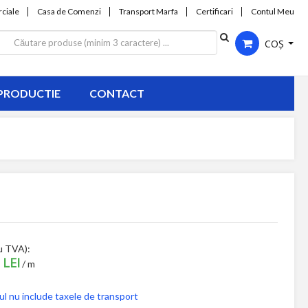
ciale
Casa de Comenzi
Transport Marfa
Certificari
Contul Meu
COȘ
PRODUCTIE
CONTACT
u TVA):
 LEI
/ m
ul nu include taxele de transport