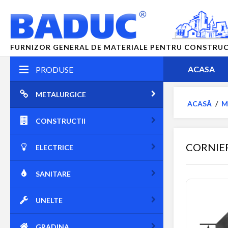
FURNIZOR GENERAL DE MATERIALE PENTRU CONSTRUCTII
ACASA
PRODUSE
METALURGICE
ACASĂ
/
M
CONSTRUCTII
CORNIER
ELECTRICE
SANITARE
UNELTE
GRADINA