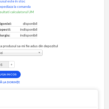
usul este in stoc
xpediaza la comanda
ultati calculatorul UM
igoniei:
disponibil
opesti:
indisponibil
iurgiu:
indisponibil
a produsul sa-mi fie adus din depozitul
ei
+