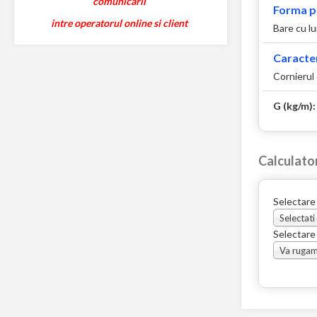
comunicarii
Forma p
intre operatorul online si client
Bare cu l
Caracter
Cornierul
G (kg/m)
Calculato
Selectare
Selectati
Selectare