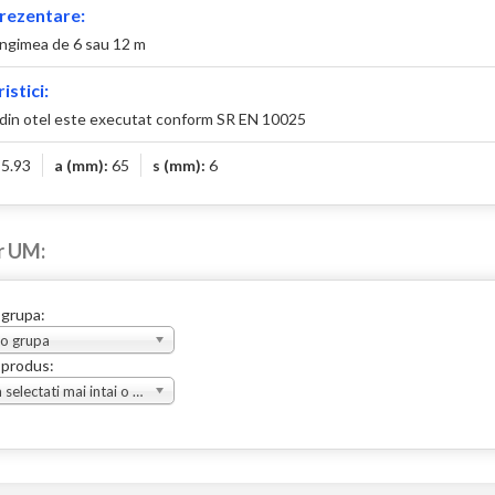
rezentare:
ungimea de 6 sau 12 m
istici:
 din otel este executat conform SR EN 10025
:
5.93
a (mm):
65
s (mm):
6
r UM:
 grupa:
 o grupa
 produs:
Va rugam selectati mai intai o grupa