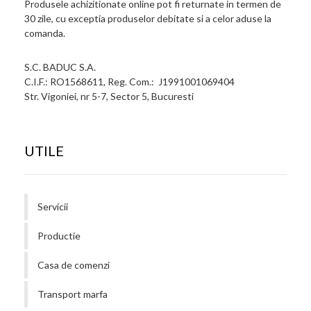
Produsele achizitionate online pot fi returnate in termen de
30 zile, cu exceptia produselor debitate si a celor aduse la
comanda.
S.C. BADUC S.A.
C.I.F.: RO1568611, Reg. Com.: J1991001069404
Str. Vigoniei, nr 5-7, Sector 5, Bucuresti
UTILE
Servicii
Productie
Casa de comenzi
Transport marfa