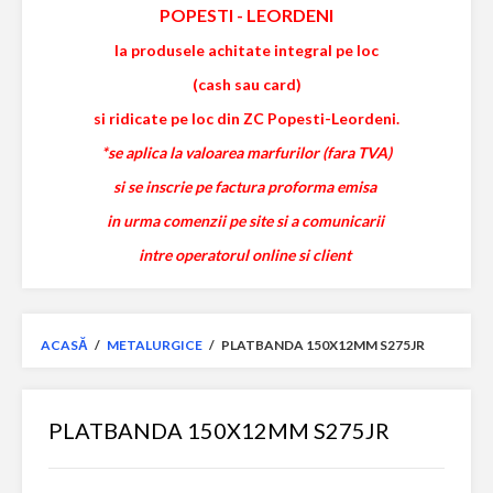
POPESTI
-
LEORDENI
la produsele achitate integral pe loc
(cash sau card)
si ridicate pe loc din ZC Popesti-Leordeni.
*se aplica la valoarea marfurilor (fara TVA)
si se inscrie pe factura proforma emisa
in urma comenzii pe site si a comunicarii
intre operatorul online si client
ACASĂ
/
METALURGICE
/
PLATBANDA 150X12MM S275JR
PLATBANDA 150X12MM S275JR