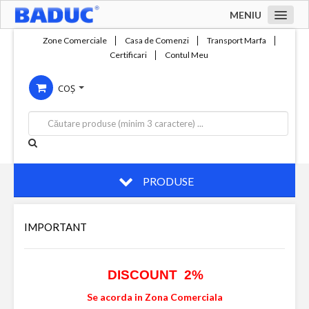
MENIU
Acasa
Zone Comerciale
Casa de Comenzi
Transport Marfa
Certificari
Contul Meu
Zone comerciale
COȘ
Compania
Servicii
Productie
Contact
PRODUSE
IMPORTANT
DISCOUNT 2%
Se acorda in Zona Comerciala