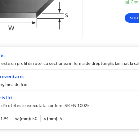
Cons
SOLI
e:
este un profil din otel cu sectiunea in forma de dreptunghi, laminat la ca
rezentare:
ungimea de 6 m
istici:
 din otel este executata conform SR EN 10025
:
1.94
w (mm):
50
s (mm):
5