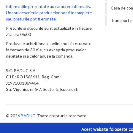
Informatiile prezentate au caracter informativ.
Casa de co
Uneori descrierile produselor pot fi incomplete
sau preturile pot fi eronate.
Transport m
Preturile si stocurile sunt actualizate in fiecare
zi la ora 06:00
Produsele achizitionate online pot fi returnate
in termen de 30 zile, cu exceptia produselor
debitate si a celor aduse la comanda.
S.C. BADUC S.A.
C.I.F.: RO1568611, Reg. Com.:
J1991001069404
Str. Vigoniei, nr 5-7, Sector 5, Bucuresti
© 2026
BADUC
. Toate drepturile rezervate.
Acest website foloseste coo