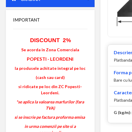
IMPORTANT
DISCOUNT 2%
Se acorda in Zona Comerciala
Descrier
POPESTI
-
LEORDENI
Platbanda 
la produsele achitate integral pe loc
Forma p
(cash sau card)
Bare cu l
si ridicate pe loc din ZC Popesti-
Caracter
Leordeni.
Platbanda
*se aplica la valoarea marfurilor (fara
TVA)
G (kg/m)
si se inscrie pe factura proforma emisa
in urma comenzii pe site si a