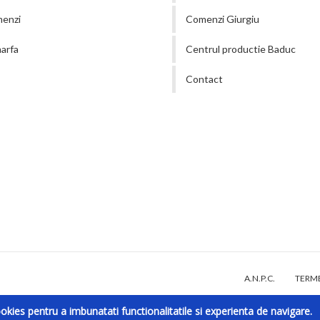
menzi
Comenzi Giurgiu
arfa
Centrul productie Baduc
Contact
A.N.P.C.
TERME
kies pentru a imbunatati functionalitatile si experienta de navigare.