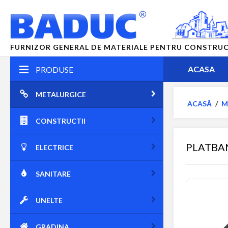
FURNIZOR GENERAL DE MATERIALE PENTRU CONSTRUCTII
ACASA
PRODUSE
METALURGICE
ACASĂ
/
M
CONSTRUCTII
PLATBAN
ELECTRICE
SANITARE
UNELTE
GRADINA