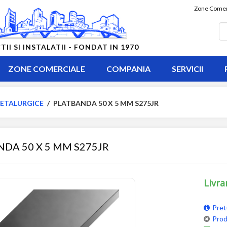
Zone Comer
 SI INSTALATII - FONDAT IN 1970
ZONE COMERCIALE
COMPANIA
SERVICII
ETALURGICE
/
PLATBANDA 50 X 5 MM S275JR
DA 50 X 5 MM S275JR
Livra
Pret
Prod