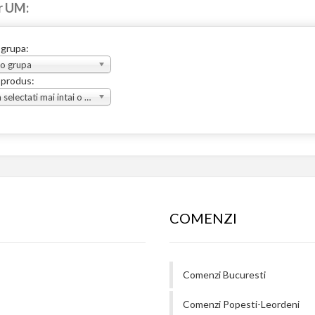
r UM:
 grupa:
 o grupa
 produs:
Va rugam selectati mai intai o grupa
COMENZI
Comenzi Bucuresti
Comenzi Popesti-Leordeni