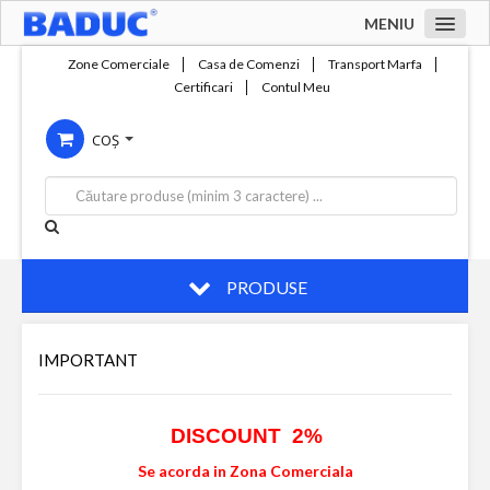
MENIU
Acasa
Zone Comerciale
Casa de Comenzi
Transport Marfa
Certificari
Contul Meu
Zone comerciale
COȘ
Compania
Servicii
Productie
Contact
PRODUSE
IMPORTANT
DISCOUNT 2%
Se acorda in Zona Comerciala