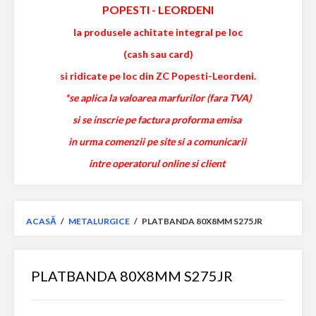
POPESTI
-
LEORDENI
la produsele achitate integral pe loc
(cash sau card)
si ridicate pe loc din ZC Popesti-Leordeni.
*se aplica la valoarea marfurilor (fara TVA)
si se inscrie pe factura proforma emisa
in urma comenzii pe site si a comunicarii
intre operatorul online si client
ACASĂ
/
METALURGICE
/
PLATBANDA 80X8MM S275JR
PLATBANDA 80X8MM S275JR