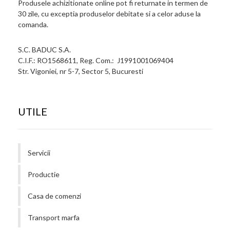
Produsele achizitionate online pot fi returnate in termen de
30 zile, cu exceptia produselor debitate si a celor aduse la
comanda.
S.C. BADUC S.A.
C.I.F.: RO1568611, Reg. Com.: J1991001069404
Str. Vigoniei, nr 5-7, Sector 5, Bucuresti
UTILE
Servicii
Productie
Casa de comenzi
Transport marfa