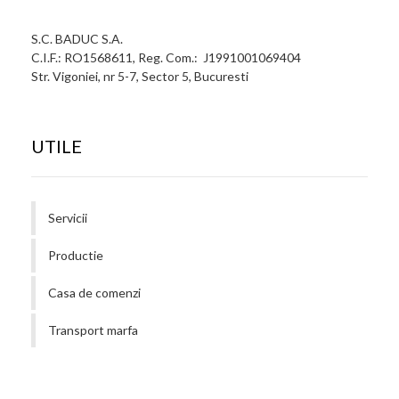
S.C. BADUC S.A.
C.I.F.: RO1568611, Reg. Com.: J1991001069404
Str. Vigoniei, nr 5-7, Sector 5, Bucuresti
UTILE
Servicii
Productie
Casa de comenzi
Transport marfa