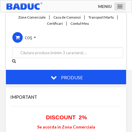
MENIU
Acasa
Zone Comerciale
Casa de Comenzi
Transport Marfa
Certificari
Contul Meu
Zone comerciale
COȘ
Compania
Servicii
Productie
Contact
PRODUSE
IMPORTANT
DISCOUNT 2%
Se acorda in Zona Comerciala