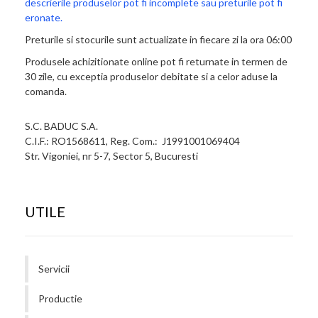
descrierile produselor pot fi incomplete sau preturile pot fi
eronate.
Preturile si stocurile sunt actualizate in fiecare zi la ora 06:00
Produsele achizitionate online pot fi returnate in termen de
30 zile, cu exceptia produselor debitate si a celor aduse la
comanda.
S.C. BADUC S.A.
C.I.F.: RO1568611, Reg. Com.: J1991001069404
Str. Vigoniei, nr 5-7, Sector 5, Bucuresti
UTILE
Servicii
Productie