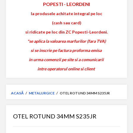
POPESTI
-
LEORDENI
la produsele achitate integral pe loc
(cash sau card)
si ridicate pe loc din ZC Popesti-Leordeni.
*se aplica la valoarea marfurilor (fara TVA)
si se inscrie pe factura proforma emisa
in urma comenzii pe site si a comunicarii
intre operatorul online si client
ACASĂ
/
METALURGICE
/
OTEL ROTUND 34MM S235JR
OTEL ROTUND 34MM S235JR