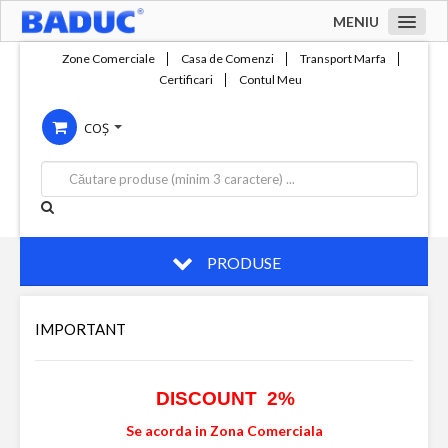
MENIU
Acasa
Zone Comerciale
Casa de Comenzi
Transport Marfa
Certificari
Contul Meu
Zone comerciale
COȘ
Compania
Servicii
Productie
Contact
PRODUSE
IMPORTANT
DISCOUNT 2%
Se acorda in Zona Comerciala