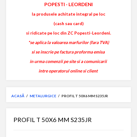
POPESTI
-
LEORDENI
la produsele achitate integral pe loc
(cash sau card)
si ridicate pe loc din ZC Popesti-Leordeni.
*se aplica la valoarea marfurilor (fara TVA)
si se inscrie pe factura proforma emisa
in urma comenzii pe site si a comunicarii
intre operatorul online si client
ACASĂ
/
METALURGICE
/
PROFIL T 50X6 MM S235JR
PROFIL T 50X6 MM S235JR