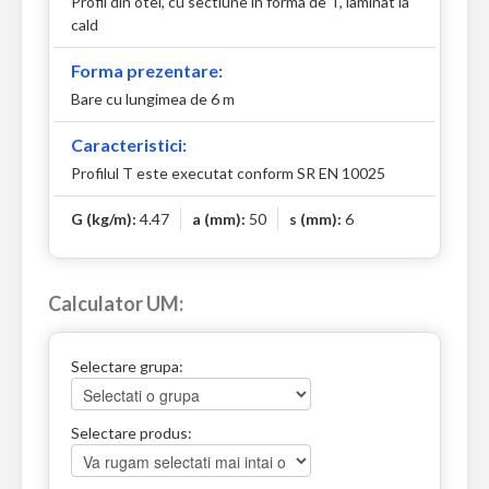
Profil din otel, cu sectiune in forma de T, laminat la
cald
Forma prezentare:
Bare cu lungimea de 6 m
Caracteristici:
Profilul T este executat conform SR EN 10025
G (kg/m):
4.47
a (mm):
50
s (mm):
6
Calculator UM:
Selectare grupa:
Selectare produs: