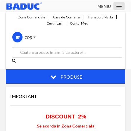
MENIU
Acasa
Zone Comerciale
Casa de Comenzi
Transport Marfa
Certificari
Contul Meu
Zone comerciale
COȘ
Compania
Servicii
Productie
Contact
PRODUSE
IMPORTANT
DISCOUNT 2%
Se acorda in Zona Comerciala