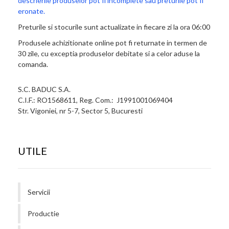
descrierile produselor pot fi incomplete sau preturile pot fi
eronate.
Preturile si stocurile sunt actualizate in fiecare zi la ora 06:00
Produsele achizitionate online pot fi returnate in termen de
30 zile, cu exceptia produselor debitate si a celor aduse la
comanda.
S.C. BADUC S.A.
C.I.F.: RO1568611, Reg. Com.: J1991001069404
Str. Vigoniei, nr 5-7, Sector 5, Bucuresti
UTILE
Servicii
Productie