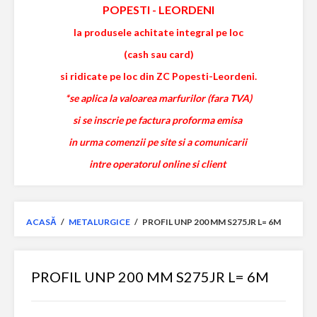
POPESTI
-
LEORDENI
la produsele achitate integral pe loc
(cash sau card)
si ridicate pe loc din ZC Popesti-Leordeni.
*se aplica la valoarea marfurilor (fara TVA)
si se inscrie pe factura proforma emisa
in urma comenzii pe site si a comunicarii
intre operatorul online si client
ACASĂ
/
METALURGICE
/
PROFIL UNP 200 MM S275JR L= 6M
PROFIL UNP 200 MM S275JR L= 6M