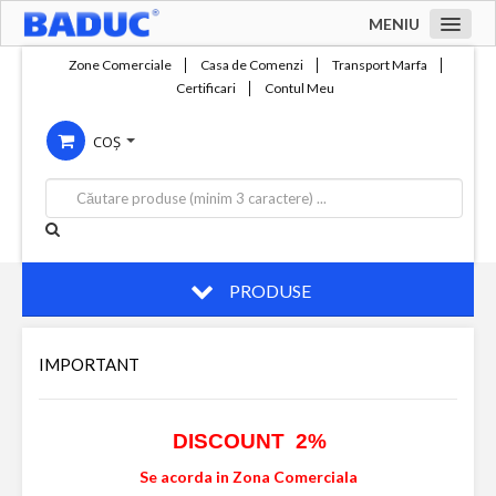
MENIU
Acasa
Zone Comerciale
Casa de Comenzi
Transport Marfa
Certificari
Contul Meu
Zone comerciale
COȘ
Compania
Servicii
Productie
Contact
PRODUSE
IMPORTANT
DISCOUNT 2%
Se acorda in Zona Comerciala