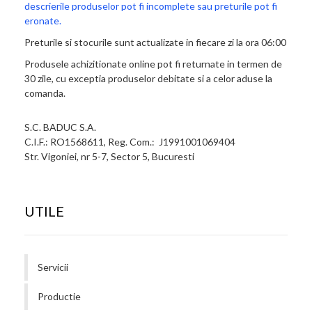
descrierile produselor pot fi incomplete sau preturile pot fi
eronate.
Preturile si stocurile sunt actualizate in fiecare zi la ora 06:00
Produsele achizitionate online pot fi returnate in termen de
30 zile, cu exceptia produselor debitate si a celor aduse la
comanda.
S.C. BADUC S.A.
C.I.F.: RO1568611, Reg. Com.: J1991001069404
Str. Vigoniei, nr 5-7, Sector 5, Bucuresti
UTILE
Servicii
Productie