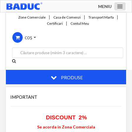
MENIU
Acasa
Zone Comerciale
Casa de Comenzi
Transport Marfa
Certificari
Contul Meu
Zone comerciale
COȘ
Compania
Servicii
Productie
Contact
PRODUSE
IMPORTANT
DISCOUNT 2%
Se acorda in Zona Comerciala