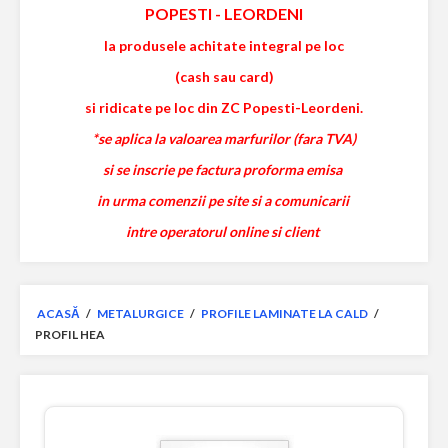
POPESTI
-
LEORDENI
la produsele achitate integral pe loc
(cash sau card)
si ridicate pe loc din ZC Popesti-Leordeni.
*se aplica la valoarea marfurilor (fara TVA)
si se inscrie pe factura proforma emisa
in urma comenzii pe site si a comunicarii
intre operatorul online si client
ACASĂ
/
METALURGICE
/
PROFILE LAMINATE LA CALD
/
PROFIL HEA