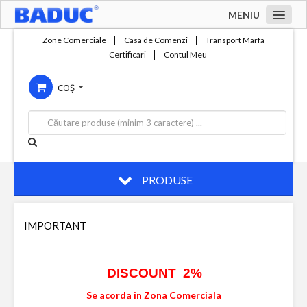
MENIU
Acasa
Zone Comerciale
Casa de Comenzi
Transport Marfa
Certificari
Contul Meu
Zone comerciale
COȘ
Compania
Servicii
Productie
Contact
PRODUSE
IMPORTANT
DISCOUNT 2%
Se acorda in Zona Comerciala