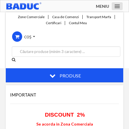
MENIU
Acasa
Zone Comerciale
Casa de Comenzi
Transport Marfa
Certificari
Contul Meu
Zone comerciale
COȘ
Compania
Servicii
Productie
Contact
PRODUSE
IMPORTANT
DISCOUNT 2%
Se acorda in Zona Comerciala