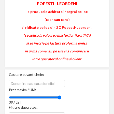
POPESTI
-
LEORDENI
la produsele achitate integral pe loc
(cash sau card)
si ridicate pe loc din ZC Popesti-Leordeni.
*se aplica la valoarea marfurilor (fara TVA)
si se inscrie pe factura proforma emisa
in urma comenzii pe site si a comunicarii
intre operatorul online si client
Cautare cuvant cheie:
Pret maxim / UM:
397
LEI
Filtrare dupa stoc: