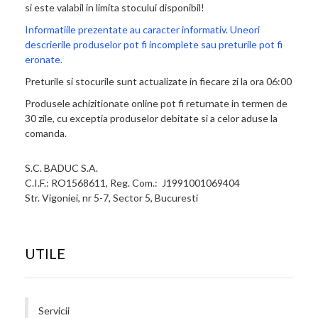
si este valabil in limita stocului disponibil!
Informatiile prezentate au caracter informativ. Uneori
descrierile produselor pot fi incomplete sau preturile pot fi
eronate.
Preturile si stocurile sunt actualizate in fiecare zi la ora 06:00
Produsele achizitionate online pot fi returnate in termen de
30 zile, cu exceptia produselor debitate si a celor aduse la
comanda.
S.C. BADUC S.A.
C.I.F.: RO1568611, Reg. Com.: J1991001069404
Str. Vigoniei, nr 5-7, Sector 5, Bucuresti
UTILE
Servicii