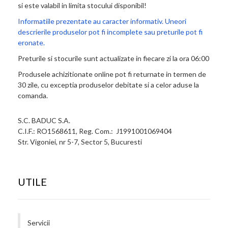
si este valabil in limita stocului disponibil!
Informatiile prezentate au caracter informativ. Uneori
descrierile produselor pot fi incomplete sau preturile pot fi
eronate.
Preturile si stocurile sunt actualizate in fiecare zi la ora 06:00
Produsele achizitionate online pot fi returnate in termen de
30 zile, cu exceptia produselor debitate si a celor aduse la
comanda.
S.C. BADUC S.A.
C.I.F.: RO1568611, Reg. Com.: J1991001069404
Str. Vigoniei, nr 5-7, Sector 5, Bucuresti
UTILE
Servicii