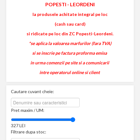
POPESTI
-
LEORDENI
la produsele achitate integral pe loc
(cash sau card)
si ridicate pe loc din ZC Popesti-Leordeni.
*se aplica la valoarea marfurilor (fara TVA)
si se inscrie pe factura proforma emisa
in urma comenzii pe site si a comunicarii
intre operatorul online si client
Cautare cuvant cheie:
Pret maxim / UM:
327
LEI
Filtrare dupa stoc: