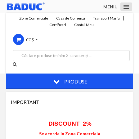
MENIU
Acasa
Zone Comerciale
Casa de Comenzi
Transport Marfa
Certificari
Contul Meu
Zone comerciale
COȘ
Compania
Servicii
Productie
Contact
PRODUSE
IMPORTANT
DISCOUNT 2%
Se acorda in Zona Comerciala