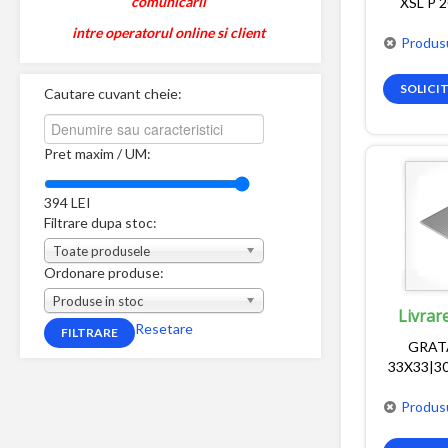
comunicarii
XSL P 
intre operatorul online si client
Produsu
SOLICI
Cautare cuvant cheie:
Pret maxim / UM:
394
LEI
Filtrare dupa stoc:
Toate produsele
Ordonare produse:
Produse in stoc
Livrar
Resetare
GRAT
33X33|3
Produsu