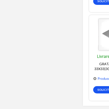
SOLICI
Livrar
GRAT
33X33|3
Produsu
SOLICI