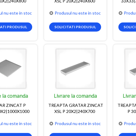
20X2|240X800
XSL P 20X2|240X600
33X33|
l nu este in stoc
Produsul nu este in stoc
Produs
TATI PRODUSUL
SOLICITATI PRODUSUL
SOLIC
e la comanda
Livrare la comanda
Livra
AR ZINCAT P
TREAPTA GRATAR ZINCAT
TREAPTA
0X2|1000X1000
XSL P 20X2|240X700
P 3
l nu este in stoc
Produsul nu este in stoc
Produs