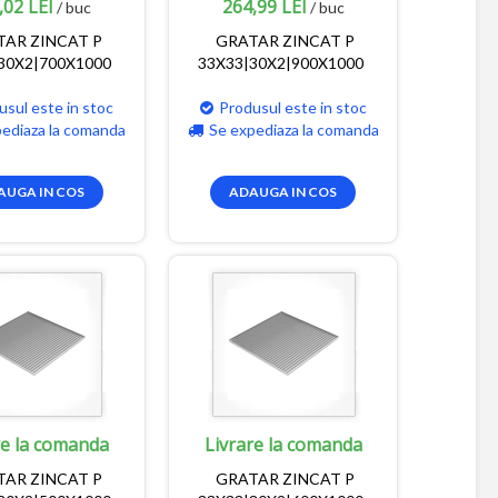
,02 LEI
264,99 LEI
/ buc
/ buc
TAR ZINCAT P
GRATAR ZINCAT P
30X2|700X1000
33X33|30X2|900X1000
usul este in stoc
Produsul este in stoc
pediaza la comanda
Se expediaza la comanda
AUGA IN COS
ADAUGA IN COS
re la comanda
Livrare la comanda
TAR ZINCAT P
GRATAR ZINCAT P