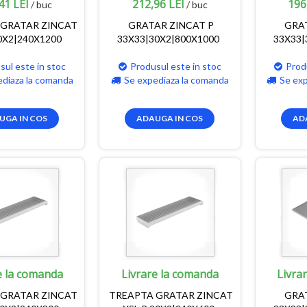
41 LEI
212,96 LEI
196
/ buc
/ buc
 GRATAR ZINCAT
GRATAR ZINCAT P
GRA
0X2|240X1200
33X33|30X2|800X1000
33X33|
sul este in stoc
Produsul este in stoc
Prod
ediaza la comanda
Se expediaza la comanda
Se ex
UGA IN COS
ADAUGA IN COS
AD
e la comanda
Livrare la comanda
Livra
 GRATAR ZINCAT
TREAPTA GRATAR ZINCAT
GRA