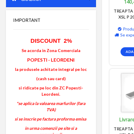
140,
TREAPTA
XSL P 2
IMPORTANT
Produ
Se exp
DISCOUNT 2%
Se acorda in Zona Comerciala
ADA
POPESTI
-
LEORDENI
la produsele achitate integral pe loc
(cash sau card)
si ridicate pe loc din ZC Popesti-
Leordeni.
*se aplica la valoarea marfurilor (fara
TVA)
si se inscrie pe factura proforma emisa
Livrar
in urma comenzii pe site si a
TREAPTA