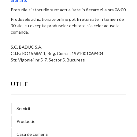
eronate.
Preturile si stocurile sunt actualizate in fiecare zi la ora 06:00
Produsele achizitionate online pot fi returnate in termen de
30 zile, cu exceptia produselor debitate si a celor aduse la
comanda.
S.C. BADUC S.A.
C.I.F.: RO1568611, Reg. Com.: J1991001069404
Str. Vigoniei, nr 5-7, Sector 5, Bucuresti
UTILE
Servicii
Productie
Casa de comenzi