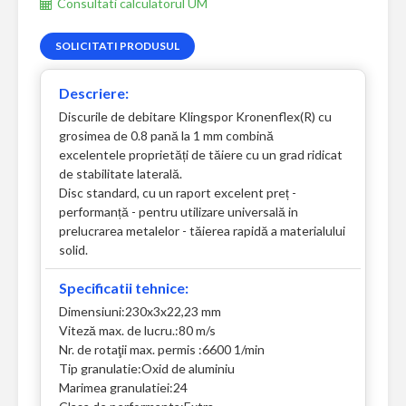
Consultati calculatorul UM
SOLICITATI PRODUSUL
Descriere:
Discurile de debitare Klingspor Kronenflex(R) cu
grosimea de 0.8 pană la 1 mm combină
excelentele proprietăți de tăiere cu un grad ridicat
de stabilitate laterală.
Disc standard, cu un raport excelent preț -
performanță - pentru utilizare universală in
prelucrarea metalelor - tăierea rapidă a materialului
solid.
Specificatii tehnice:
Dimensiuni:230x3x22,23 mm
Viteză max. de lucru.:80 m/s
Nr. de rotaţii max. permis :6600 1/min
Tip granulatie:Oxid de aluminiu
Marimea granulatiei:24