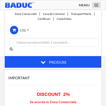
MENIU
Acasa
Zone Comerciale
Casa de Comenzi
Transport Marfa
Certificari
Contul Meu
Zone comerciale
COȘ
Compania
Servicii
Productie
Contact
PRODUSE
IMPORTANT
DISCOUNT 2%
Se acorda in Zona Comerciala