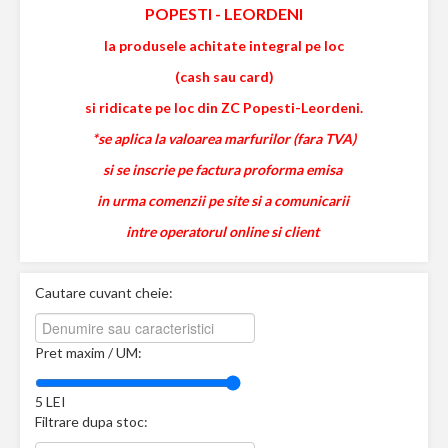
POPESTI
-
LEORDENI
la produsele achitate integral pe loc
(cash sau card)
si ridicate pe loc din ZC Popesti-Leordeni.
*se aplica la valoarea marfurilor (fara TVA)
si se inscrie pe factura proforma emisa
in urma comenzii pe site si a comunicarii
intre operatorul online si client
Cautare cuvant cheie:
Pret maxim / UM:
5
LEI
Filtrare dupa stoc: