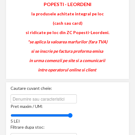
POPESTI
-
LEORDENI
la produsele achitate integral pe loc
(cash sau card)
si ridicate pe loc din ZC Popesti-Leordeni.
*se aplica la valoarea marfurilor (fara TVA)
si se inscrie pe factura proforma emisa
in urma comenzii pe site si a comunicarii
intre operatorul online si client
Cautare cuvant cheie:
Pret maxim / UM:
5
LEI
Filtrare dupa stoc: