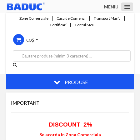
MENIU
Acasa
Zone Comerciale
Casa de Comenzi
Transport Marfa
Certificari
Contul Meu
Zone comerciale
COȘ
Compania
Servicii
Productie
Contact
PRODUSE
IMPORTANT
DISCOUNT 2%
Se acorda in Zona Comerciala