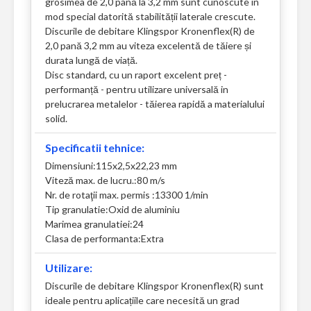
grosimea de 2,0 pană la 3,2 mm sunt cunoscute in
mod special datorită stabilității laterale crescute.
Discurile de debitare Klingspor Kronenflex(R) de
2,0 pană 3,2 mm au viteza excelentă de tăiere și
durata lungă de viață.
Disc standard, cu un raport excelent preț -
performanță - pentru utilizare universală in
prelucrarea metalelor - tăierea rapidă a materialului
solid.
Specificatii tehnice:
Dimensiuni:115x2,5x22,23 mm
Viteză max. de lucru.:80 m/s
Nr. de rotaţii max. permis :13300 1/min
Tip granulatie:Oxid de aluminiu
Marimea granulatiei:24
Clasa de performanta:Extra
Utilizare:
Discurile de debitare Klingspor Kronenflex(R) sunt
ideale pentru aplicațiile care necesită un grad