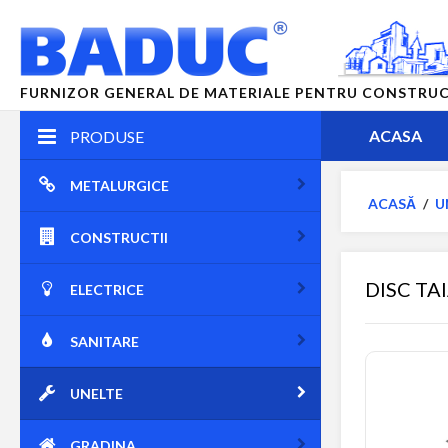
FURNIZOR GENERAL DE MATERIALE PENTRU CONSTRUCTII
ACASA
PRODUSE
METALURGICE
ACASĂ
/
U
CONSTRUCTII
DISC TA
ELECTRICE
SANITARE
UNELTE
GRADINA