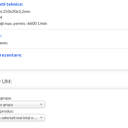
tii tehnice:
ni:250x30x3,2mm
24
aţii max. permis :6600 1/min
:
lemn.
rezentare:
r UM:
 grupa:
 o grupa
 produs:
Va rugam selectati mai intai o grupa