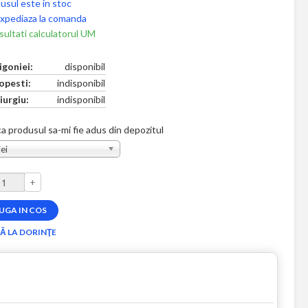
usul este in stoc
xpediaza la comanda
ultati calculatorul UM
igoniei:
disponibil
opesti:
indisponibil
iurgiu:
indisponibil
a produsul sa-mi fie adus din depozitul
ei
+