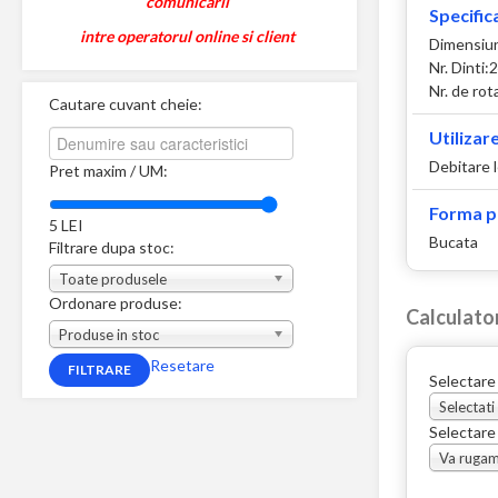
comunicarii
Specifica
intre operatorul online si client
Dimensiu
Nr. Dinti:
Nr. de rot
Cautare cuvant cheie:
Utilizare
Debitare 
Pret maxim / UM:
Forma p
5
LEI
Bucata
Filtrare dupa stoc:
Toate produsele
Ordonare produse:
Calculato
Produse in stoc
Resetare
Selectare
Selectati
Selectare