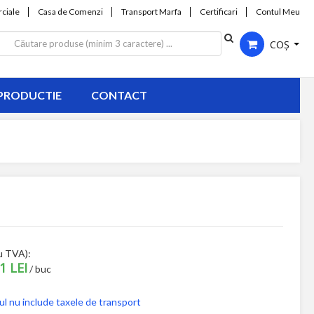
ciale
Casa de Comenzi
Transport Marfa
Certificari
Contul Meu
COȘ
PRODUCTIE
CONTACT
u TVA):
1 LEI
/ buc
ul nu include taxele de transport