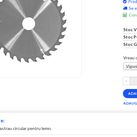
Prod
Se e
Cons
Stoc V
Stoc P
Stoc G
Vreau c
Vigoni
–
e:
astrau circular pentru lemn.