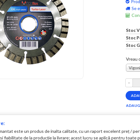
Prod
Se e
Cons
Stoc V
Stoc P
Stoc G
Vreau c
Vigoni
–
e:
amantat este un produs de inalta calitate, cu un raport excelent preț /
si fiabilitate de la producție la livrare; acest lucru se aplică pentru toa