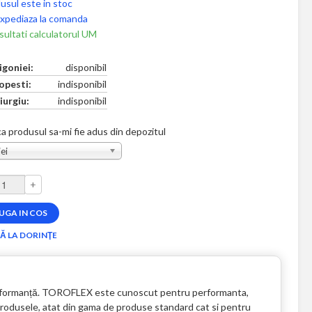
usul este in stoc
xpediaza la comanda
ultati calculatorul UM
igoniei:
disponibil
opesti:
indisponibil
iurgiu:
indisponibil
a produsul sa-mi fie adus din depozitul
ei
+
 performanță. TOROFLEX este cunoscut pentru performanta,
te produsele, atat din gama de produse standard cat si pentru