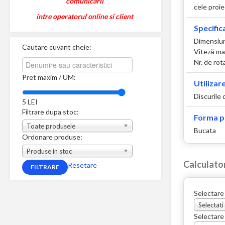
comunicarii
cele proie
intre operatorul online si client
Specifica
Dimensiu
Cautare cuvant cheie:
Viteză max
Nr. de rot
Pret maxim / UM:
Utilizare
Discurile 
5
LEI
Filtrare dupa stoc:
Forma p
Toate produsele
Bucata
Ordonare produse:
Produse in stoc
Calculato
Resetare
Selectare
Selectati
Selectare