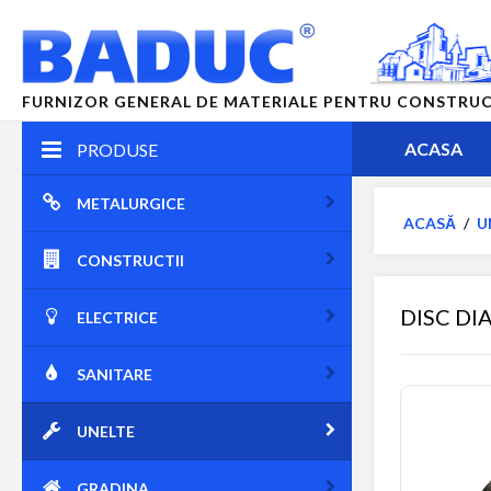
FURNIZOR GENERAL DE MATERIALE PENTRU CONSTRUCTII
ACASA
PRODUSE
METALURGICE
ACASĂ
/
U
CONSTRUCTII
DISC DI
ELECTRICE
SANITARE
UNELTE
GRADINA