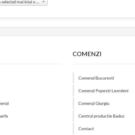
Va rugam selectati mai intai o grupa
COMENZI
Comenzi Bucuresti
Comenzi Popesti-Leordeni
menzi
Comenzi Giurgiu
arfa
Centrul productie Baduc
Contact