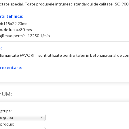
ctate special. Toate produsele intrunesc standardul de calitate ISO 9001,
tii tehnice:
ni:115x22,23mm
. de lucru.:80 m/s
aţii max. permis :12250 1/min
:
diamantate FAVORIT sunt utilizate pentru taieri in beton,material de cons
rezentare:
r UM:
 grupa:
 o grupa
 produs: