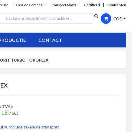
ciale
Casa de Comenzi
Transport Marfa
Certificari
Contul Meu
COȘ
PRODUCTIE
CONTACT
VORIT TURBO TOROFLEX
LEX
u TVA):
 LEI
/ buc
ul nu include taxele de transport