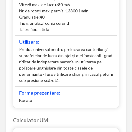
Viteză max. de lucru.:80 m/s
Nr. de rotaţii max. permis :13300 1/min
Granulatie:40
Tip granula:zirconiu corund
Taler: fibra sticla
Utilizare:
Produs universal pentru prelucrarea canturilor și
suprafețelor de lucru din oțel și oțel inoxidabil - grad
ridicat de indepărtare material in utilizarea pe
polizoare unghiulare din toate clasele de
performanță - fără vitrificare chiar şi in cazul șlefuirii
sub presiune scăzută.
Forma prezentare:
Bucata
Calculator UM: