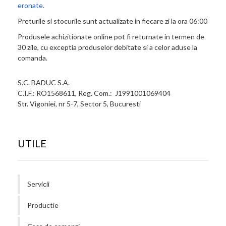
eronate.
Preturile si stocurile sunt actualizate in fiecare zi la ora 06:00
Produsele achizitionate online pot fi returnate in termen de
30 zile, cu exceptia produselor debitate si a celor aduse la
comanda.
S.C. BADUC S.A.
C.I.F.: RO1568611, Reg. Com.: J1991001069404
Str. Vigoniei, nr 5-7, Sector 5, Bucuresti
UTILE
Servicii
Productie