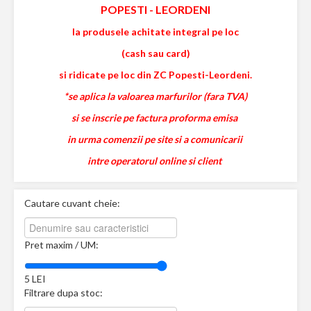
POPESTI
-
LEORDENI
la produsele achitate integral pe loc
(cash sau card)
si ridicate pe loc din ZC Popesti-Leordeni.
*se aplica la valoarea marfurilor (fara TVA)
si se inscrie pe factura proforma emisa
in urma comenzii pe site si a comunicarii
intre operatorul online si client
Cautare cuvant cheie:
Pret maxim / UM:
5
LEI
Filtrare dupa stoc: